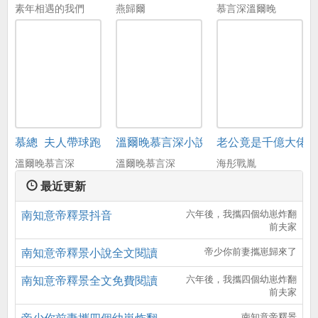
素年相遇的我們
燕歸爾
慕言深溫爾晚
慕總_夫人帶球跑了
溫爾晚慕言深小說免費
老公竟是千億大佬
溫爾晚慕言深
溫爾晚慕言深
海彤戰胤
最近更新
南知意帝釋景抖音
六年後，我攜四個幼崽炸翻
前夫家
南知意帝釋景小說全文閱讀
帝少你前妻攜崽歸來了
南知意帝釋景全文免費閱讀
六年後，我攜四個幼崽炸翻
前夫家
帝少你前妻攜四個幼崽炸翻
南知意帝釋景