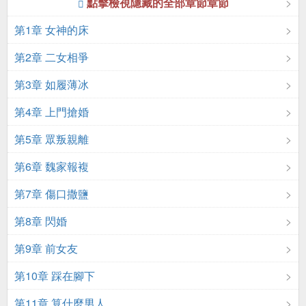
點擊檢視隱藏的全部章節章節
第1章 女神的床
第2章 二女相爭
第3章 如履薄冰
第4章 上門搶婚
第5章 眾叛親離
第6章 魏家報複
第7章 傷口撒鹽
第8章 閃婚
第9章 前女友
第10章 踩在腳下
第11章 算什麼男人