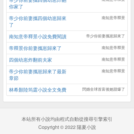
你家了
帝少你前妻攜四個幼崽歸來
南知意帝釋景
了
南知意帝釋景小說免費閱讀
帝少你前妻攜崽歸來了
帝釋景你前妻攜崽歸來了
南知意帝釋景
四個幼崽炸翻前夫家
南知意帝釋景
帝少你前妻攜崽歸來了最新
南知意帝釋景
章節
林希顏陸筠霆小說全文免費
閃婚全球首富後她甜爆了
本站所有小說均由程式自動從搜尋引擎索引
Copyright © 2022 陽夏小說