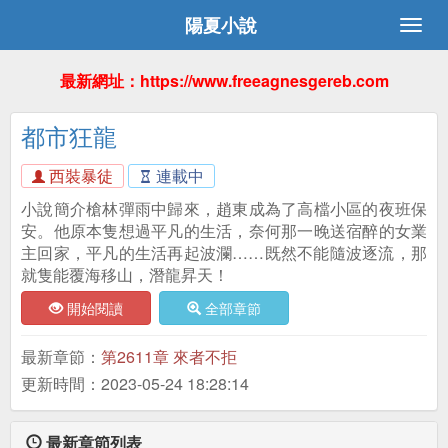
陽夏小說
最新網址：https://www.freeagnesgereb.com
都市狂龍
西裝暴徒
連載中
小說簡介槍林彈雨中歸來，趙東成為了高檔小區的夜班保
安。他原本隻想過平凡的生活，奈何那一晚送宿醉的女業
主回家，平凡的生活再起波瀾……既然不能隨波逐流，那
就隻能覆海移山，潛龍昇天！
開始閱讀
全部章節
最新章節：
第2611章 來者不拒
更新時間：2023-05-24 18:28:14
最新章節列表