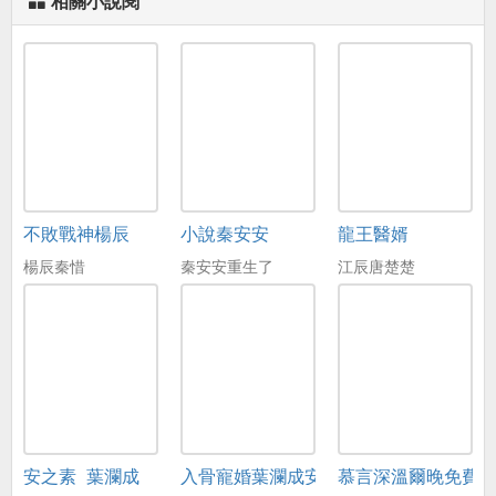
相關小說閱
不敗戰神楊辰
小說秦安安
龍王醫婿
楊辰秦惜
秦安安重生了
江辰唐楚楚
安之素_葉瀾成
入骨寵婚葉瀾成安之素
慕言深溫爾晚免費