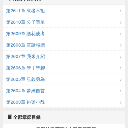
第2611章 來者不拒
第2610章 公子買單
第2609章 護花使者
第2608章 電話竊聽
第2607章 我來介紹
第2606章 笨手笨腳
第2605章 見義勇為
第2604章 夢嬌自首
第2603章 跳梁小醜
全部章節目錄