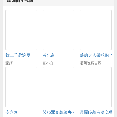
相關小說閱
韓三千蘇迎夏
黃忠富
慕總夫人帶球跑了
豪婿
薑小白
溫爾晚慕言深
安之素
閃婚罪妻慕總夫人帶球跑了
溫爾晚慕言深免費