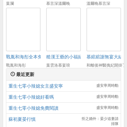
葉瀾
慕言深溫爾晚
溫爾晚慕言深
戰胤和海彤全本免費閱讀
糙漢王爺的小福妃
慕綰綰謝無宴大結
戰胤和海彤
葉雲洛慕宴琅
和離後神醫拽妃開掛了
最近更新
重生七零小辣媳女主盛安寧
盛安寧周時勳
重生七零小辣媳好看嗎
盛安寧周時勳
重生七零小辣媳免費閱讀
盛安寧周時勳
蘇初夏晏行慎
拒之婚外：晏少追妻請
排隊