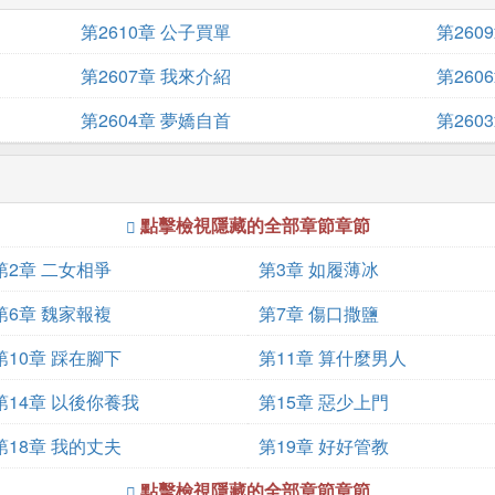
第2610章 公子買單
第260
第2607章 我來介紹
第260
第2604章 夢嬌自首
第260
點擊檢視隱藏的全部章節章節
第2章 二女相爭
第3章 如履薄冰
第6章 魏家報複
第7章 傷口撒鹽
第10章 踩在腳下
第11章 算什麼男人
第14章 以後你養我
第15章 惡少上門
第18章 我的丈夫
第19章 好好管教
點擊檢視隱藏的全部章節章節