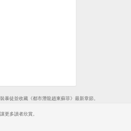
裝暴徒並收藏《都市潛龍趙東蘇菲》最新章節。
讓更多讀者欣賞。