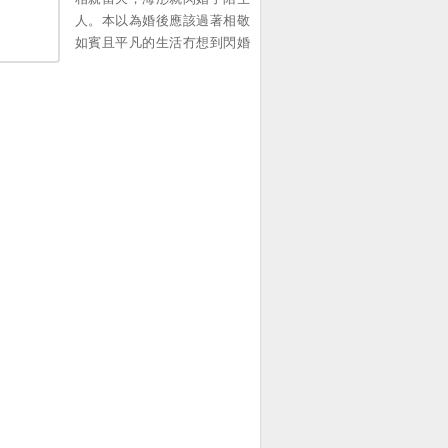
像人間蒸發了一樣，再無音
人。本以為婚後應該過著相敬
訊。 而他，瘋了一樣滿世界去
如賓且平凡的生活冇想到閃婚
尋她。。
老公竟是個粘人的牛皮糖。最
讓她驚訝的是，每次她麵臨困
境，他一出麵，所有的事情都
能迎刃而解。等到她追問時，
他總是說運氣好，直到有一
天，她看了莞城千億首富因為
寵妻而出名的采訪，驚訝地發
現千億首富竟然和她老公長得
一模一樣，他寵妻成狂，寵的
就是她呀！[海彤戰胤] 海彤戰
胤免費閱讀。