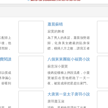
蕭晨蘇晴
寂寞的舞者
己配得上
為了男人的承諾，蕭晨強勢迴
年後，他
歸，化身美女總裁的貼身保
耀而歸，
鏢，橫掃八方之敵，譜寫王者
現自己多
傳奇！他——登巔峰，掌生
費閱讀
八個舅舅團寵小福寶小說
死，縱橫世界，醒掌天下權；
泡美女，定乾坤，識美無數，
蘇意深小粟寶
醉臥美人膝！。
願以償成
後媽從樓梯上摔跤流產，小粟
懷孕滿心
寶被罰在雪地裡跪了一天一
，卻看到
夜，被當成掃把星趕出家門。
霸占了她
就在她將死時，八個霸總舅舅
大唐第一皇太子唐羽小說
傷得體無
趕到，把小粟寶抱在懷裡！ 大
離婚協議
舅舅麵色冰寒：天涼了，我看
唐羽蕭玉淑
婚後她就
林家該破產了。 二舅舅怒目圓
蓋世，卻
這時，丞相徐世澤站了出來。