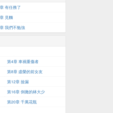
3章 有任務了
0章 見麵
7章 我們不勉強
第4章 車禍重傷者
第8章 虛榮的前女友
第12章 撿漏
第16章 倒黴的林大少
第20章 千萬花瓶