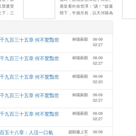
，再無音
瞪：傷我小寶者，雖遠必誅！
民窟遭受
唐皇看向徐世澤：“講！”“啟稟
滿世界去
蘇家老爺子更是當場拿起柺杖
之下，三
陛下，半個月前，以天河縣為
將渣爹爆錘了一頓！ 渣爹後悔
…整個神
中心發生洪澇災害，並且今年
又不甘：蘇家小千金又怎樣，
虎歸山，
害蟲氾濫，大量莊稼被害蟲禍
還不是剋死母親害父親破產的
害，糧食嚴重減產，流民四
掃把星！ 誰知小粟寶回到蘇家
千九百三十五章 何不驚豔世
林陽蘇顏
06-09
起，目前京城內快彙聚十萬流
後，幾個舅舅運勢越來越好，
02:27
民了！”徐世澤立刻講述。唐皇
連臥床不起的蘇家老夫人都能
驚訝道：“今年洪澇災害跟害蟲
跳起廣場舞...... 最後天降神一
千九百三十五章 何不驚豔世
林陽蘇顏
06-09
氾濫這麼嚴重嗎？”...。
般的霸總爹爹，將她寵成了全
02:27
世界都羨慕的小公主。。
千九百三十五章 何不驚豔世
林陽蘇顏
06-09
02:20
千九百三十五章 何不驚豔世
林陽蘇顏
06-09
02:27
千九百三十五章 何不驚豔世
林陽蘇顏
06-09
02:27
百五十八章：人活一口氣
趙顯徽上官
06-09