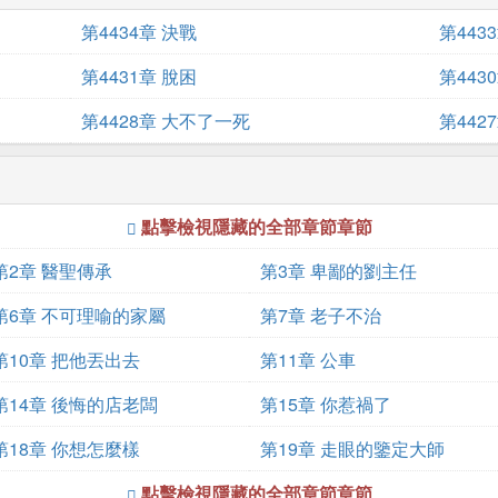
第4434章 決戰
第443
第4431章 脫困
第443
第4428章 大不了一死
第442
點擊檢視隱藏的全部章節章節
第2章 醫聖傳承
第3章 卑鄙的劉主任
第6章 不可理喻的家屬
第7章 老子不治
第10章 把他丟出去
第11章 公車
第14章 後悔的店老闆
第15章 你惹禍了
第18章 你想怎麼樣
第19章 走眼的鑒定大師
點擊檢視隱藏的全部章節章節