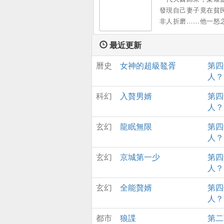
像人間蒸發了一樣
發現自己妻子竟在貧
訊。 而他，瘋了一樣
非人折磨……他一怒
尋她。。
千宗師級強者歸來…
州，沸騰了……一朝
最近更新
必要血染半邊天！。
曆史
女神的超級鼇胥
第四
人？
科幻
入贅男婿
第四
人？
玄幻
龍眠無限
第四
人？
玄幻
京城第一少
第四
人？
玄幻
全能贅婿
第四
人？
都市
狼諜
第二