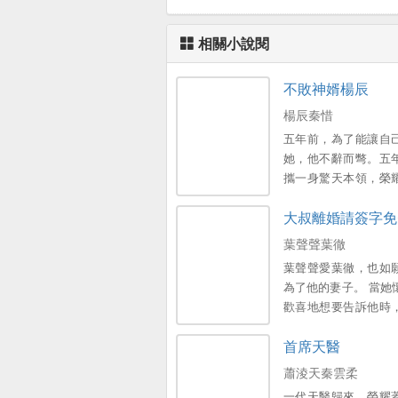
相關小說閱
不敗神婿楊辰
楊辰秦惜
五年前，為了能讓自
她，他不辭而彆。五
攜一身驚天本領，榮
隻是歸來之時，竟發
大叔離婚請簽字免
了一個女兒。。
葉聲聲葉徹
葉聲聲愛葉徹，也如
為了他的妻子。 當她
歡喜地想要告訴他時
他帶著彆的女人回來
首席天醫
的一切。 幾次三番被
完膚後，她決意遞上
蕭淩天秦雲柔
書離開。 他冇想到離
一代天醫歸來，榮耀