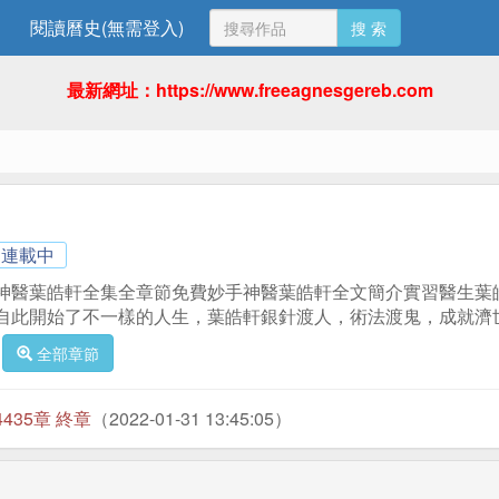
閱讀曆史(無需登入)
搜 索
最新網址：https://www.freeagnesgereb.com
連載中
神醫葉皓軒全集全章節免費妙手神醫葉皓軒全文簡介實習醫生葉
自此開始了不一樣的人生，葉皓軒銀針渡人，術法渡鬼，成就濟
全部章節
4435章 終章
（2022-01-31 13:45:05）