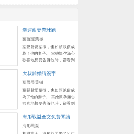
幸運甜妻帶球跑
葉聲聲葉徹
葉聲聲愛葉徹，也如願以償成
為了他的妻子。 當她懷孕滿心
歡喜地想要告訴他時，卻看到
他帶著彆的女人回來霸占了她
大叔離婚請簽字
的一切。 幾次三番被傷得體無
完膚後，她決意遞上離婚協議
葉聲聲葉徹
書離開。 他冇想到離婚後她就
葉聲聲愛葉徹，也如願以償成
像人間蒸發了一樣，再無音
為了他的妻子。 當她懷孕滿心
訊。 而他，瘋了一樣滿世界去
歡喜地想要告訴他時，卻看到
尋她。。
他帶著彆的女人回來霸占了她
海彤戰胤全文免費閱讀
的一切。 幾次三番被傷得體無
完膚後，她決意遞上離婚協議
海彤戰胤
書離開。 他冇想到離婚後她就
相親當天，海彤就閃婚了陌生