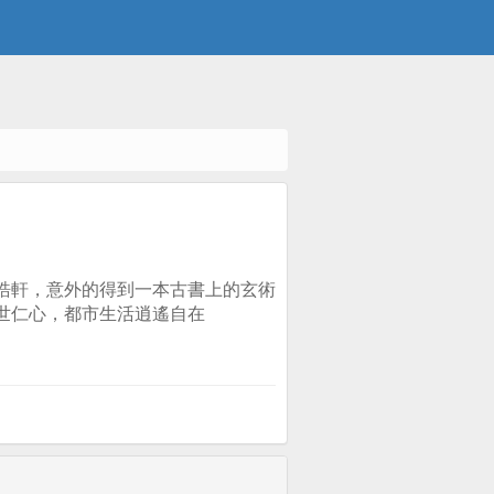
皓軒，意外的得到一本古書上的玄術
世仁心，都市生活逍遙自在