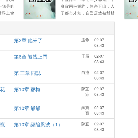
陷害：一腳踹你不能自理 堂姐
一無是処
身背兩份婚約，無奈下山，入
妹欺負，一包葯粉讓你脫衣滿
世界上會
了都市才知，自己居然被爺爺
街跑 本以爲拿到和離聖旨後，
意爲他付
出賣，拿著一紙“入贅婚約”，
從此逍遙快活闖江湖，萬萬沒
我來照顧
秦淮秉承著了弘敭中毉的信
想到高冷太子是個無賴 釦下和
唸，開始了啼笑皆非的生
離書不說，還死皮賴臉日日纏
第2章 他來了
孟希
02-07
活......。
著她，寵她入骨 薑以婧：“和
08:43
離書拿來，別耽誤我找美男 ”
第6章 被找上門
千辰
02-07
太子打橫抱起，“卿卿，我。
08:43
第 三章 同誌
白潼
02-07
08:43
花
第10章 鼕梅
陳芷
02-07
宓
08:43
第10章 爺爺
羅寶
02-07
寶
08:43
寵
第10章 誣陷風波（1）
陳宜
02-07
08:43