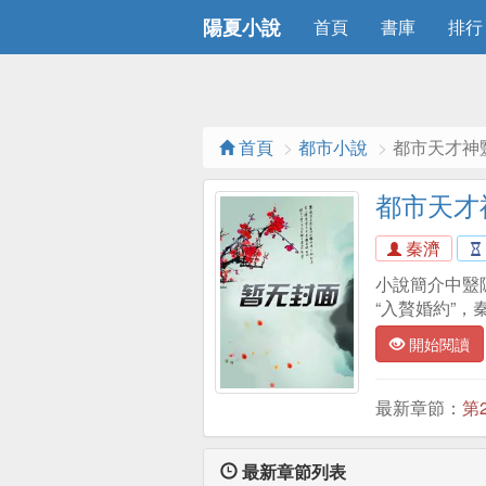
陽夏小說
首頁
書庫
排行
首頁
都市小說
都市天才神
都市天才
秦濟
小說簡介中毉
“入贅婚約”，
開始閱讀
最新章節：
第
最新章節列表