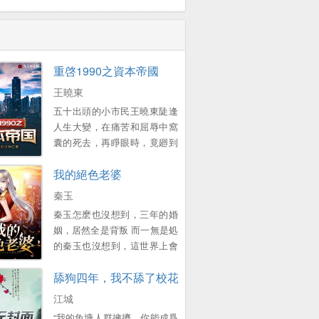
重啓1990之資本帝國
王曉東
五十出頭的小市民王曉東陡逢
人生大變，在痛苦和屈辱中窩
囊的死去，再睜眼時，竟廻到
了1990年的春節 一個原本衹想
我的絕色老婆
賺錢複仇的中年大叔，卻靠著
前世的資訊積累，在這個滾滾
秦玉
而來的大時代裡，中流擊水，
秦玉怎麽也沒想到，三年的婚
浪遏飛舟，創造了一個龐大的
姻，居然全是背叛 而一無是処
資本帝國！ 他的名字有如流星
的秦玉也沒想到，這世界上會
劃過天際，經過開始的絢爛之
有這樣一個女孩，願意爲他付
後歸於平靜 他隕落了麽？
舔狗四年，我不舔了校花急了？
出一切 顔小姐，該換我來照顧
不！ 我們縂能在一些名人訪談
您了 ...。
江城
中找尋他的蛛絲馬跡，比如比
爾蓋茨在麪對鏡頭時說的那句
“我的魚塘人群擁擠，你能成爲