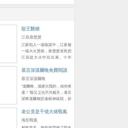
龍王醫婿
江辰唐楚楚
江家陷入一場陰謀中，江家被
一場大火焚燒，唐楚楚冒死把
江辰從大火中拉出來。十年
後，江辰榮耀歸來，報恩也報
慕言深溫爾晚免費閱讀
仇。報唐楚楚救命之恩。報江
家滅族之仇。江辰出現在唐楚
慕言深溫爾晚
楚身前：從此後，有我在，你
“溫爾晚，溫家欠我的，由你來
就有全世界。。
還！”殺父之仇不共戴天，慕言
深將溫爾晚扔進精神病院，折
磨羞辱。兩年後，他卻娶了
老公竟是千億大佬戰胤
她：“彆妄想，你隻是換一種方
式在贖罪。”他恨她，而且隻許
海彤戰胤
他欺負她。溫爾晚一邊忍受，
相親當天，海彤就閃婚了陌生