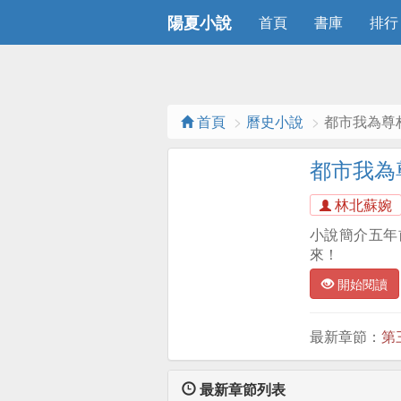
陽夏小說
首頁
書庫
排行
首頁
曆史小說
都市我為尊
都市我為
林北蘇婉
小說簡介五年
來！
開始閱讀
最新章節：
第
最新章節列表