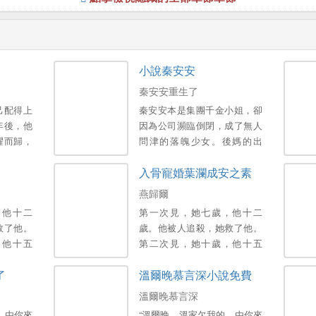
小說秦安安
秦安安重生了
己配得上
秦安安本是集團千金小姐，卻
年後，他
因為公司瀕臨倒閉，成了無人
耀而歸，
問津的落魄少女。後媽的出
現自己多
現，給秦安安本就落魄的生活
入骨寵婚葉瀾成安之素
雪上加霜；被後媽逼迫著嫁給
身有殘疾的大人物傅時霆。拋
燕歸爾
開他本人的不談，這樁婚事確
，他十二
第一次見，她七歲，他十二
實是他們秦家占了很大便宜，
救了他。
歲。他被人追殺，她救了他。
然而這樣的男人，誰會將自己
，他十五
第二次見，她十歲，他十五
的姑娘嫁過去守活寡。。
他給了她
歲。她母親的葬禮，他給了她
了
溫爾晚慕言深小說免費
是信物。
一塊古玉，承諾她那是信物。
歲，他三
第三次見，她二十五歲，他三
溫爾晚慕言深
娶。她不
十歲。她未嫁，他未娶。她不
，由你來
“溫爾晚，溫家欠我的，由你來