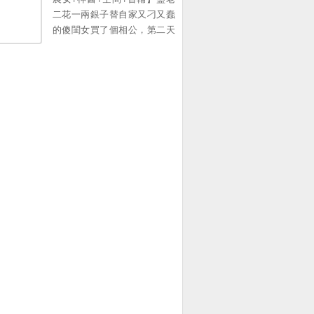
彆的男人侮辱過的殘缺品。
二花一兩銀子替自家又刁又蠢
“陸景墨，你死了這條心，有我
的傻閨女買了個相公，第二天
在，那女人永遠都彆想進陸
人便去了。 盛兮麵對的就是這
家！” 她的拒不配合，換來的
麼個爛攤子——家徒四壁的破
是家族破產，父親慘死。 終
房子，病懨懨的便宜相公，空
於，她心灰意冷。 他的身邊，
空的米缸，還有被賣掉不知所
徹底失去了她的痕跡。 陸景墨
蹤的弟弟。 不論…。
與白月光大婚當天，手下卻突
然告訴他，“陸總，太太纔是那
晚的白月光！”。