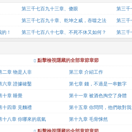
第三千七百九十三章、傻眼
第三千
第三千七百九十章、乾坤之威，吞噬之法
第三千
我的！
第三千七百八十七章、不死不休又如何？
天神！
第三千
點擊檢視隱藏的全部章節章節
第二章 物是人非
第三章 介紹工作
第六章 證據確鑿
第七章 錢，不過是一串數字
第十章 睡覺
第十一章 被酒色掏空了身體
第十四章 見麵禮
第十五章 你問問，他們敢對我
第十八章 你哪來的底氣
出手嗎？
第十九章 毛骨悚然
點擊檢視隱藏的全部章節章節