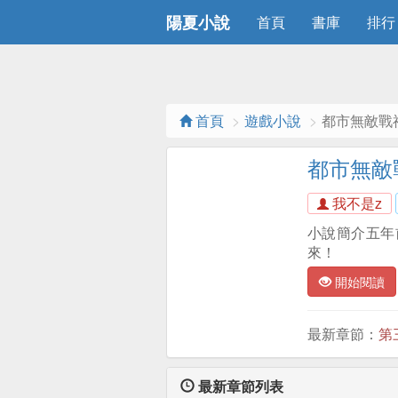
陽夏小說
首頁
書庫
排行
首頁
遊戲小說
都市無敵戰
都市無敵
我不是z
小說簡介五年
來！
開始閱讀
最新章節：
第
最新章節列表