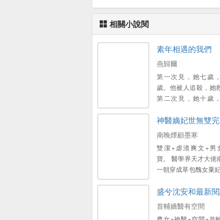
相關小說閱
素年相遇的我們
燕歸爾
第一次見，她七歲
歲。他被人追殺，她
第二次見，她十歲
歲。她母親的葬禮，
神醫嫡妃世無雙完
一塊古玉，承諾她那
第三次見，她二十五
南晚煙顧墨寒
十歲。她未嫁，他未
雙潔+虐渣爽文+男
想嫁他，他卻想娶她
寶。 醫學界天才大佬
見，她著旗袍，他穿
一朝穿成草包醜女棄妃
們的第一張合照，印
越就被渣男王爺打
證上。……素年相識
盛兮沈安和最新閱
妃，所有人都嘲諷她
晚。她是安之素，
天！ 不想她卻帶著兩
首輔嬌醫有空間
成，這是她和他的故
寶，強勢歸來，虐的
農女+神醫+空間+首