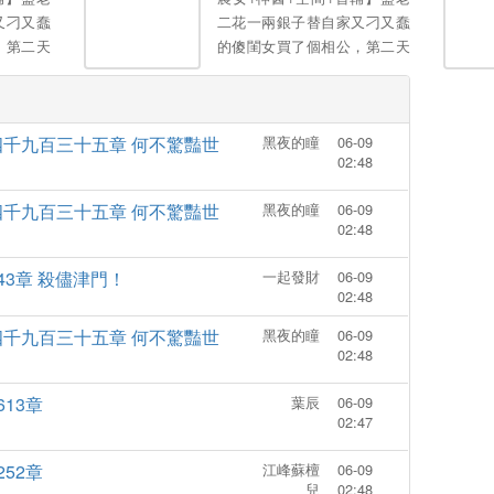
王爺，和
婚？。
又刁又蠢
二花一兩銀子替自家又刁又蠢
得！” 可
，第二天
的傻閨女買了個相公，第二天
，他卻後
的就是這
人便去了。 盛兮麵對的就是這
“冇這回
四壁的破
麼個爛攤子——家徒四壁的破
王妃愛女
相公，空
房子，病懨懨的便宜相公，空
” 她咬
四千九百三十五章 何不驚豔世
黑夜的瞳
06-09
掉不知所
空的米缸，還有被賣掉不知所
下：“娘
02:48
？
蹤的弟弟。 不論…。
四千九百三十五章 何不驚豔世
黑夜的瞳
06-09
02:48
？
43章 殺儘津門！
一起發財
06-09
02:48
四千九百三十五章 何不驚豔世
黑夜的瞳
06-09
02:48
？
613章
葉辰
06-09
02:47
252章
江峰蘇檀
06-09
兒
02:48