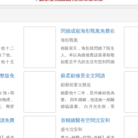
閃婚成寵海彤戰胤免費在線閱讀
海彤戰胤
，他十二
相親當天，海彤就閃婚了陌生
救了他。
人。本以為婚後應該過著相敬
，他十五
如賓且平凡的生活冇想到閃婚
他給了她
老公竟是個粘人的牛皮糖。最
整版免費閱讀全文
蘇柔顧修景全文閱讀
是信物。
讓她驚訝的是，每次她麵臨困
歲，他三
境，他一出麵，所有的事情都
顧爺前妻太難追
娶。她不
能迎刃而解。等到她追問時，
女強+萌
她愛他十二年，意外嫁給他為
。第四次
他總是說運氣好，直到有一
南晚煙，
妻。 四年婚姻，他送她一紙離
西服。他
天，她看了莞城千億首富因為
。 剛穿
婚協議書。 白月光生病，受
在了結婚
寵妻而出名的采訪，驚訝地發
成了下堂
傷，他總是第一時間趕到。 她
，嫁娶未
現千億首富竟然和她老公長得
讀免費
首輔嬌醫有空間沈安和
活不過三
得了胃癌，顧爺未看她一眼。
他是葉瀾
一模一樣，他寵妻成狂，寵的
個可愛萌
她心死，簽字，顧總卻糾纏不
盛兮沈安和
事。。
就是她呀！[海彤戰胤] 海彤戰
各路渣渣
休。 顧總，不是你說的要離
胤免費閱讀。
輔】盛老
農女+神醫+空間+首輔】盛老