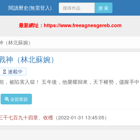
閱讀曆史(無需登入)
搜 索
最新網址：https://www.freeagnesgereb.com
神（林北蘇婉）
戰神（林北蘇婉）
連載中
前，被陷害入獄！ 五年後，他榮耀歸來，天下權勢，儘握手中
全部章節
三千七百九十四章、收穫
（2022-01-31 13:45:05）