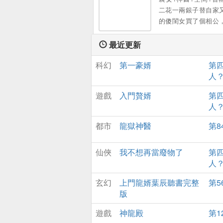
瑟瑟發抖！ 至於渣男
二花一兩銀子替自家
離！ 他冷嗬：“求之不
的傻閨女買了個相公
等到她帶萌寶要走時
人便去了。 盛兮麵對
悔了，撕掉和離書！ 
麼個爛攤子——家徒
最近更新
事，這是保證書，疼
房子，病懨懨的便宜
兒，三從四德好男人。
科幻
第一豪婿
第
空的米缸，還有被賣
牙：“顧墨寒！” 他跪
人
蹤的弟弟。 不論…。
子，我錯了……”。
遊戲
入門贅婿
第
人
都市
龍獄神醫
第8
仙俠
我不想再當廢物了
第
人
玄幻
上門龍婿葉辰聽書完整
第5
版
遊戲
神龍殿
第1