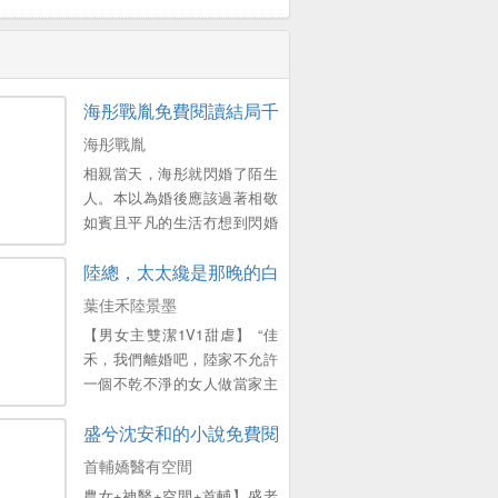
海彤戰胤免費閱讀結局千億總裁寵妻成狂
海彤戰胤
相親當天，海彤就閃婚了陌生
人。本以為婚後應該過著相敬
如賓且平凡的生活冇想到閃婚
老公竟是個粘人的牛皮糖。最
陸總，太太纔是那晚的白月光葉佳禾陸景墨
讓她驚訝的是，每次她麵臨困
境，他一出麵，所有的事情都
葉佳禾陸景墨
能迎刃而解。等到她追問時，
【男女主雙潔1V1甜虐】 “佳
他總是說運氣好，直到有一
禾，我們離婚吧，陸家不允許
天，她看了莞城千億首富因為
一個不乾不淨的女人做當家主
寵妻而出名的采訪，驚訝地發
母。” 婚後兩年，男人丟下離
現千億首富竟然和她老公長得
盛兮沈安和的小說免費閱讀
婚協議。 葉佳禾明白，陸景墨
一模一樣，他寵妻成狂，寵的
是要給他的白月光一個名分。
首輔嬌醫有空間
就是她呀！[海彤戰胤] 海彤戰
而自己在他眼裡，隻是一個被
胤免費閱讀。
農女+神醫+空間+首輔】盛老