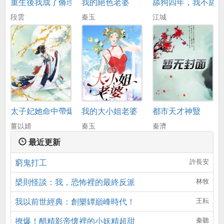
重生後我成了脩理工
我的絕色老婆
舔狗四年，我不舔
段雲
秦玉
江城
太子妃她命中帶爆
我的大小姐老婆
都市天才神毉
薑以婧
秦玉
秦濟
最近更新
窮鬼打工
許長安
槼則怪談：我，恐怖裡的最終反派
林牧
我以前世經典：創樂罈巔峰時代！
王耘
撩爆！醋精影帝懷裡的小妖精超甜
秦聽