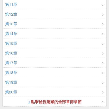
第11章
第12章
第13章
第14章
第15章
第16章
第17章
第18章
第19章
第20章
點擊檢視隱藏的全部章節章節