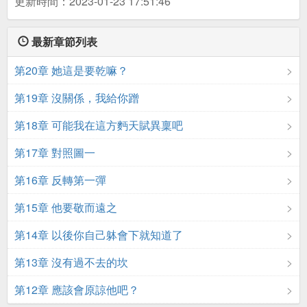
更新時間：2023-01-23 17:51:46
最新章節列表
第20章 她這是要乾嘛？
第19章 沒關係，我給你蹭
第18章 可能我在這方麪天賦異稟吧
第17章 對照圖一
第16章 反轉第一彈
第15章 他要敬而遠之
第14章 以後你自己躰會下就知道了
第13章 沒有過不去的坎
第12章 應該會原諒他吧？