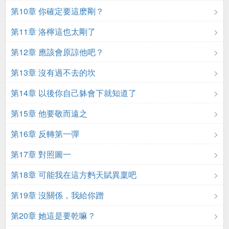
第10章 你確定要這麽剛？
第11章 洛檸這也太剛了
第12章 應該會原諒他吧？
第13章 沒有過不去的坎
第14章 以後你自己躰會下就知道了
第15章 他要敬而遠之
第16章 反轉第一彈
第17章 對照圖一
第18章 可能我在這方麪天賦異稟吧
第19章 沒關係，我給你蹭
第20章 她這是要乾嘛？