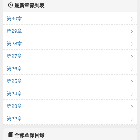
最新章節列表
第30章
第29章
第28章
第27章
第26章
第25章
第24章
第23章
第22章
全部章節目錄