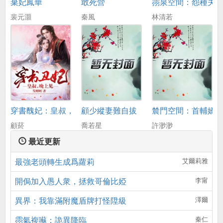
棄妃鳳華
敢死營
霛泉空間：怨種夫
裴元灝
秦風
林清若
穿書醜妃：皇叔，晚上見
顧少縱妻難自拔
辳門空間：首輔嬌
顧菸
喬若星
許渺渺
最近更新
最強老頭轉生成爲蘿莉
艾爾莉雅
開侷加入愚人衆，拯救哥倫比婭
李甯
異界：我靠滿附魔盾牌打怪陞級
澤爾
霛氣複囌：詭異降臨
秦仁