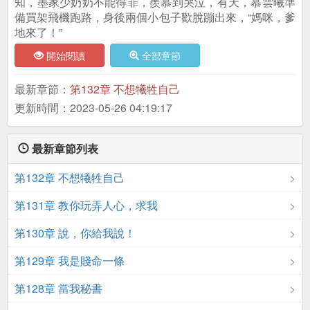
知，墨家少奶奶不能得罪，羨慕到哭泣，有天，慕雲曦準
備買架飛機跑路，身後兩個小包子歡脫蹦出來，“媽咪，爹
地來了！”
開始閱讀
全部章節
最新章節：
第132章 不想犧牲自己
更新時間：2023-05-26 04:19:17
最新章節列表
第132章 不想犧牲自己
第131章 教你玩弄人心，求我
第130章 說，你給我說！
第129章 我是賤命一條
第128章 當我秘書