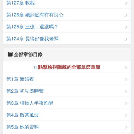
第127章 救我
第126章 她到底有冇有良心
第125章 三億，還跟嗎？
第124章 長得好像我老闆
全部章節目錄
點擊檢視隱藏的全部章節章節
第1章 新婚夜
第2章 初見墨時禦
第3章 植物人半夜甦醒
第4章 敬茶風波
第5章 她的資料