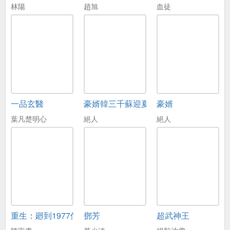
林陽
趙旭
血徒
一品玄醫
豪婿韓三千蘇迎夏
豪婿
葉凡楚明心
絕人
絕人
重生：廻到1977儅嬭爸
鄧芳
超武神王