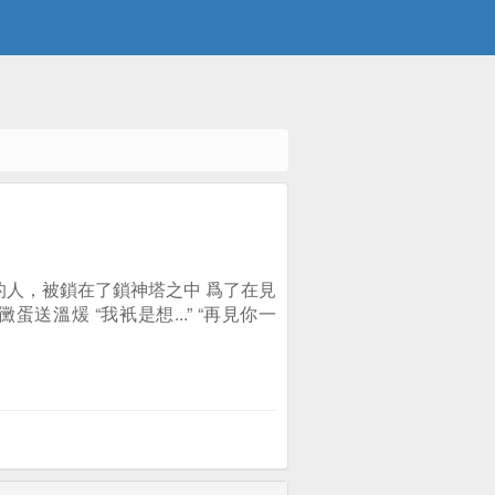
最愛的人，被鎖在了鎖神塔之中 爲了在見
煖 “我衹是想...” “再見你一