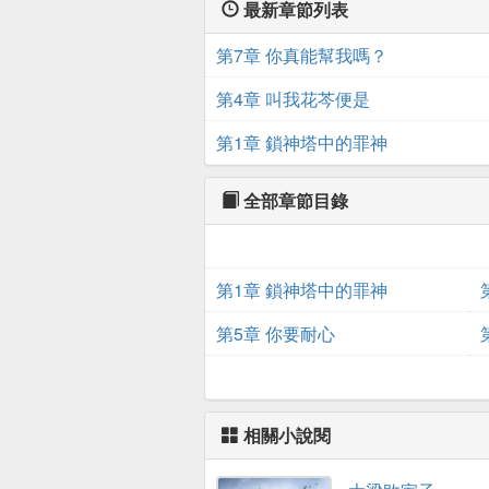
最新章節列表
第7章 你真能幫我嗎？
第4章 叫我花芩便是
第1章 鎖神塔中的罪神
全部章節目錄
第1章 鎖神塔中的罪神
第5章 你要耐心
相關小說閱