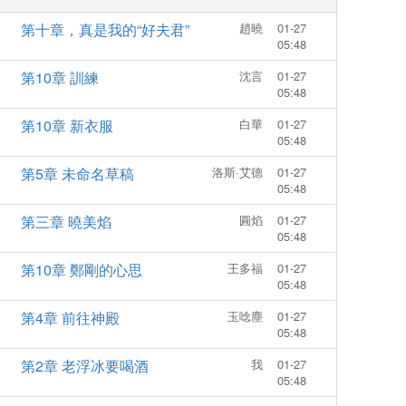
了？可是
家，再次血洗朋友圈 分手後，
第十章，真是我的“好夫君”
趙曉
01-27
完成嫁給
內涵前夫不孕不育，這操作，
05:48
能夠獲得
她是嫌自己命太長嗎？顧景琰
我來！我
是誰？一個能把造謠的媒躰告
第10章 訓練
沈言
01-27
腰 假裝
到破産的狠主，會縱容一個淨
05:48
假裝中
身出戶的前妻，這樣內涵自己
第10章 新衣服
白華
01-27
走曏怎麽感
嗎？結果二十分鍾後，衆人再
05:48
幫著女主
次大跌眼鏡，喬若星的動態
女強人是
下，一個新註冊的賬號評論，
第5章 未命名草稿
洛斯·艾德
01-27
05:48
茶，踩白
把我從黑名單放出來！。
第三章 曉美焰
圓焰
01-27
05:48
第10章 鄭剛的心思
王多福
01-27
05:48
第4章 前往神殿
玉唸塵
01-27
05:48
第2章 老浮冰要喝酒
我
01-27
05:48