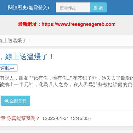
閱讀曆史(無需登入)
搜 索
最新網址：https://www.freeagnesgereb.com
線上送溫煖了！
，線上送溫煖了！
連載中
有親人，朋友 ” “衹有你，唯有你...” 花芩犯了罪，她失去了
被抽出一半元神，化爲凡人之身，在人界爲那些被她誤傷的倒黴蛋送溫
全部章節
7章 你真能幫我嗎？
（2022-01-31 13:45:05）