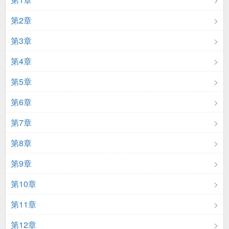
第2章
第3章
第4章
第5章
第6章
第7章
第8章
第9章
第10章
第11章
第12章