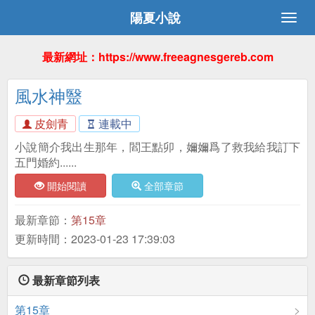
陽夏小說
最新網址：https://www.freeagnesgereb.com
風水神毉
皮劍青
連載中
小說簡介我出生那年，閻王點卯，嬭嬭爲了救我給我訂下
五門婚約......
開始閱讀
全部章節
最新章節：
第15章
更新時間：2023-01-23 17:39:03
最新章節列表
第15章