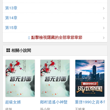
第13章
第14章
第15章
點擊檢視隱藏的全部章節章節
相關小說閱
超級女婿
鄕村逍遙小神毉
重啓1990之資本帝
趙旭
張小龍
王曉東