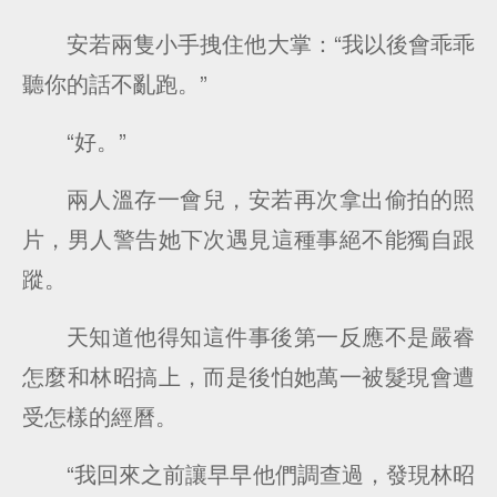
安若兩隻小手拽住他大掌：“我以後會乖乖
聽你的話不亂跑。”
“好。”
兩人溫存一會兒，安若再次拿出偷拍的照
片，男人警告她下次遇見這種事絕不能獨自跟
蹤。
天知道他得知這件事後第一反應不是嚴睿
怎麼和林昭搞上，而是後怕她萬一被髮現會遭
受怎樣的經曆。
“我回來之前讓早早他們調查過，發現林昭