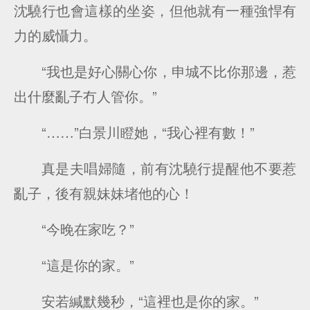
沈驍行也會這樣的坐姿，但他就有一種強悍有
力的威懾力。
“我也是好心關心你，申城不比你那邊，惹
出什麼亂子冇人管你。”
“……”白景川瞪她，“我心裡有數！”
真是夫唱婦隨，前有沈驍行提醒他不要惹
亂子，後有親妹妹堵他的心！
“今晚在家吃？”
“這是你的家。”
安若緘默幾秒，“這裡也是你的家。”