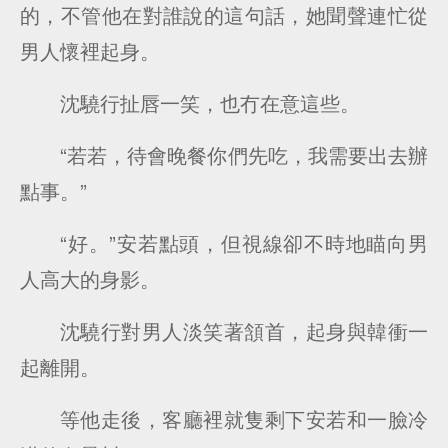
的，不管他在對誰說的這句話，她聞聲連忙從
男人懷裡起身。
沈驍行扯唇一笑，也冇在意這些。
“若若，待會晚餐你們先吃，我需要出去辦
點事。”
“好。”安若點頭，但視線卻不時地瞄向男
人高大的身影。
沈驍行對男人淡笑著頷首，起身與韓衝一
起離開。
等他走後，客廳裡就隻剩下安若和一臉冷