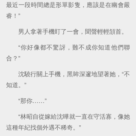
最近一段時間總是形單影隻，應該是在幽會嚴
睿！”
男人拿著手機盯了一會，聞聲輕輕頷首。
“你好像都不驚訝，難不成你知道他們聯
合？”
沈驍行關上手機，黑眸深邃地望著她，“不
知道。”
“那你……”
“林昭自從嫁給沈曄就一直在守活寡，像她
這種年紀找個外遇不稀奇。”