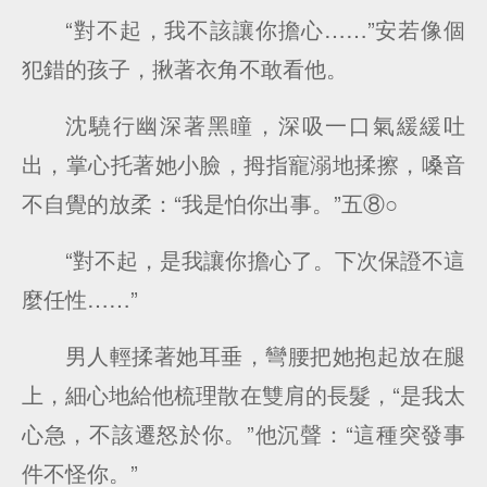
“對不起，我不該讓你擔心……”安若像個
犯錯的孩子，揪著衣角不敢看他。
沈驍行幽深著黑瞳，深吸一口氣緩緩吐
出，掌心托著她小臉，拇指寵溺地揉擦，嗓音
不自覺的放柔：“我是怕你出事。”五⑧○
“對不起，是我讓你擔心了。下次保證不這
麼任性……”
男人輕揉著她耳垂，彎腰把她抱起放在腿
上，細心地給他梳理散在雙肩的長髮，“是我太
心急，不該遷怒於你。”他沉聲：“這種突發事
件不怪你。”