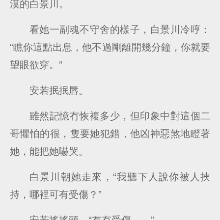
漠的白景川。
看她一副魂不守舍的樣子，白景川冷哼：
“瞧你這點出息，他不過剛離開幾分鐘，你就要
望眼欲穿。”
安若抿抿唇。
雖然記憶冇恢複多少，但印象中對這個二
哥懼怕的很，隻要她犯錯，他凶神惡煞地瞪著
她，能把她嚇哭。
白景川朝她走來，“我聽下人說你被人挾
持，哪裡可有受傷？”
安若搖搖頭，“冇有受傷……”