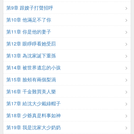
第9章 跟嫂子打聲招呼
第10章 他滿足不了你
第11章 你是他的妻子
第12章 眼睜睜看她受罰
第13章 為沈家誕下重孫
第14章 被世界遺忘的小孩
第15章 臉頰有兩個梨渦
第16章 千金難買美人樂
第17章 給沈大少戴綠帽子
第18章 少爺真是料事如神
第19章 我是沈家大少奶奶