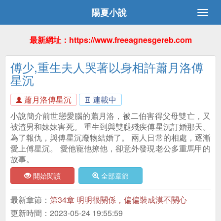
陽夏小說
最新網址：https://www.freeagnesgereb.com
傅少,重生夫人哭著以身相許蕭月洛傅
星沉
蕭月洛傅星沉
連載中
小說簡介前世戀愛腦的蕭月洛，被二伯害得父母雙亡，又
被渣男和妹妹害死。 重生到與雙腿殘疾傅星沉訂婚那天。
為了報仇，與傅星沉廢物結婚了。 兩人日常的相處，逐漸
愛上傅星沉。 愛他寵他撩他，卻意外發現老公多重馬甲的
故事。
開始閱讀
全部章節
最新章節：
第34章 明明很關係，偏偏裝成漠不關心
更新時間：2023-05-24 19:55:59