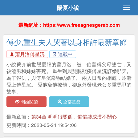
陽夏小說
最新網址：https://www.freeagnesgereb.com
傅少,重生夫人哭著以身相許最新章節
蕭月洛傅星沉
連載中
小說簡介前世戀愛腦的蕭月洛，被二伯害得父母雙亡，又
被渣男和妹妹害死。 重生到與雙腿殘疾傅星沉訂婚那天。
為了報仇，與傅星沉廢物結婚了。 兩人日常的相處，逐漸
愛上傅星沉。 愛他寵他撩他，卻意外發現老公多重馬甲的
故事。
開始閱讀
全部章節
最新章節：
第34章 明明很關係，偏偏裝成漠不關心
更新時間：2023-05-24 19:54:06