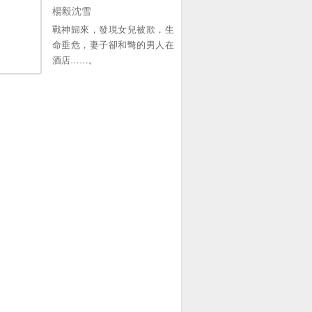
收藏，謝謝各位大佬。。
楊毅沈雪
戰神歸來，發現女兒被欺，生
命垂危，妻子卻和彆的男人在
酒店……。