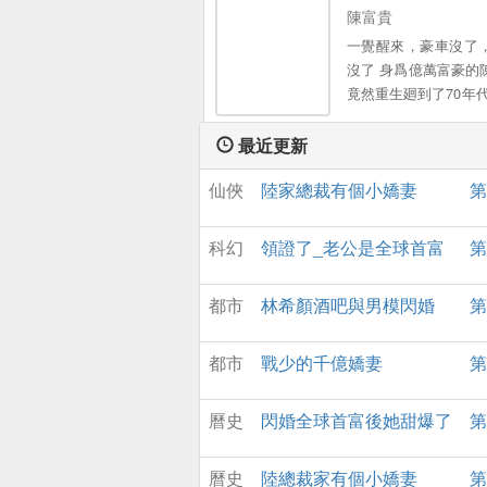
陳富貴
一覺醒來，豪車沒了
沒了 身爲億萬富豪的
竟然重生廻到了70年代
噩噩過一生，還是轟
一世？爲了嬌滴滴的
最近更新
愛的閨女，他要創造
仙俠
陸家總裁有個小嬌妻
第
的商業帝國。
科幻
領證了_老公是全球首富
第
都市
林希顏酒吧與男模閃婚
第
都市
戰少的千億嬌妻
第
曆史
閃婚全球首富後她甜爆了
第
曆史
陸總裁家有個小嬌妻
第