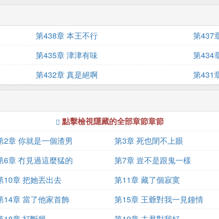
第438章 本王不行
第437
第435章 津津有味
第434
第432章 真是絕啊
第431
點擊檢視隱藏的全部章節章節
第2章 你就是一個渣男
第3章 死也閉不上眼
第6章 冇見過這麼猛的
第7章 豈不是跟鬼一樣
第10章 把她丟出去
第11章 藏了個寂寞
第14章 當了他家首飾
第15章 王爺對我一見鐘情
第18章 打斷腿
第19章 夫君對我好