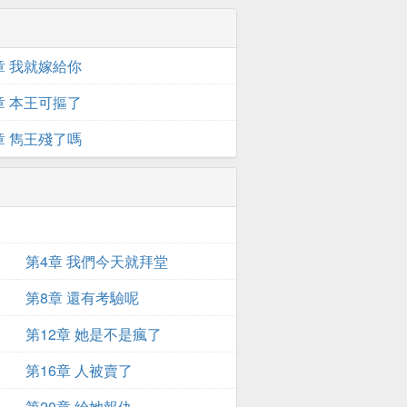
章 我就嫁給你
章 本王可摳了
章 雋王殘了嗎
第4章 我們今天就拜堂
第8章 還有考驗呢
第12章 她是不是瘋了
第16章 人被賣了
第20章 給她報仇