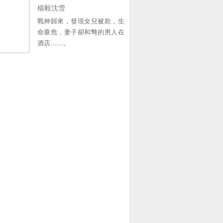
收藏，謝謝各位大佬。。
楊毅沈雪
戰神歸來，發現女兒被欺，生
命垂危，妻子卻和彆的男人在
酒店……。