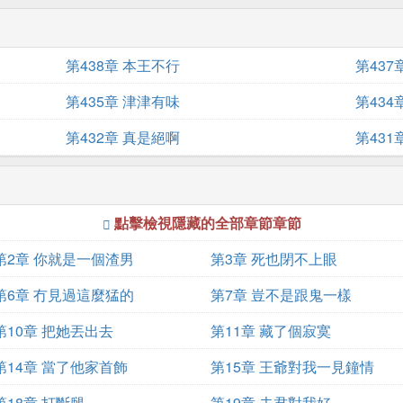
第438章 本王不行
第437
第435章 津津有味
第434
第432章 真是絕啊
第431
點擊檢視隱藏的全部章節章節
第2章 你就是一個渣男
第3章 死也閉不上眼
第6章 冇見過這麼猛的
第7章 豈不是跟鬼一樣
第10章 把她丟出去
第11章 藏了個寂寞
第14章 當了他家首飾
第15章 王爺對我一見鐘情
第18章 打斷腿
第19章 夫君對我好