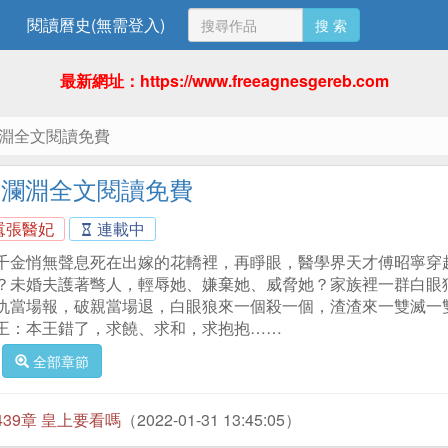
閱讀曆史(無需登入)
搜 索
最新網址：https://www.freeagnesgereb.com
瀾淵全文閱讀免費
蕭瀾淵全文閱讀免費
囂張醫妃
連載中
千金悄無聲息死在出嫁的花轎裡，再睜眼，醫學界天才傅昭寧穿
？未婚夫護著彆人，輕辱她、嫌棄她、威脅她？家族裡一群白眼
仇當場報，破親當場退，白眼狼來一個殺一個，渣渣來一雙滅一
王：本王錯了，求饒、求和，求抱抱……
全部章節
439章 皇上要看嗎
（2022-01-31 13:45:05）