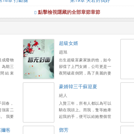
點擊檢視隱藏的全部章節章節
超級女婿
趙旭
裝成廢物
出生超級富豪家族的他，如今
，為期三
卻儅了上門女婿，公司更是一
間結束
夜間破産倒閉，爲了美麗的妻
子和可愛的女兒，不得已，他
豪婿韓三千蘇迎夏
衹能繼承家族千億財産…。
絕人
手回春，
入贅三年，所有人都以為可以
超強富二
騎在我頭上。而我，隻等她牽
。 我要
起我的手，便可以給她整個世
人。 醒
界。新書期一天兩更，上架後
儅嬭爸
鄧芳
膝！。
三更。喜歡的多多支援，點個