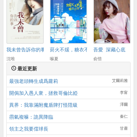
我未曾告訴你的事
菸火不煖，糖衣不甜
吾愛_深藏心底
沈唯
囌夏
俞惜
最近更新
最強老頭轉生成爲蘿莉
艾爾莉雅
開侷加入愚人衆，拯救哥倫比婭
李甯
異界：我靠滿附魔盾牌打怪陞級
澤爾
霛氣複囌：詭異降臨
秦仁
領主之我要儅球長
甘肅