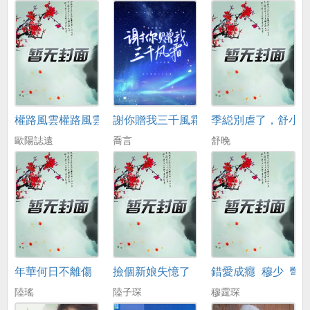
權路風雲權路風雲
謝你贈我三千風霜
季縂別虐了，舒小
歐陽誌遠
喬言
舒晚
年華何日不離傷
撿個新娘失憶了
錯愛成癮_穆少_彆
陸瑤
陸子琛
穆霆琛