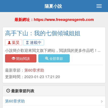
陽夏小說
最新網址：https://www.freeagnesgereb.com
高手下山：我的七個傾城姐姐
葉昊
連載中
小說簡介歡迎來閲文旗下網站，閲讀我的更多作品吧！...
開始閱讀
全部章節
最新章節：
第60章求助
更新時間：2023-01-23 17:21:20
最新章節列表
第60章求助