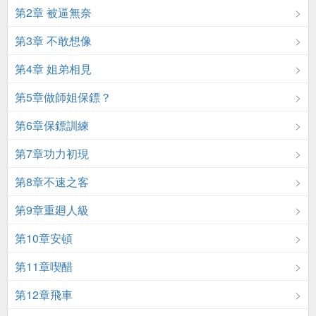
第2章 被逼無奈
第3章 不敢想像
第4章 姐弟相見
第5章做師姐保鏢？
第6章保鏢訓練
第7章功力初現
第8章不速之客
第9章重廻人級
第10章安頓
第11章喫醋
第12章飛車