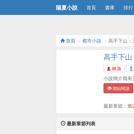
陽夏小說
首頁
書庫
排行
首頁
都市小說
高手下山：
高手下山
林洛
小說簡介我有
開始閱讀
最新章節：
第
最新章節列表