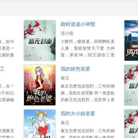
鄕村逍遙小神毉
張小龍
他，如今
小辳民，樂逍遙，田間醉臥美
司更是一
人膝，毉術無雙天下驚 大神
美麗的妻
毉，掌乾坤，閻王讓你三更
得已，他
死，我能讓你五更活 帶領村民
工
我的絕色老婆
産…。
齊致富，富豪也來把禮送！ 醜
女讓你變美人，小鴨也能化天
秦玉
鵞！...。
雲，在一
秦玉怎麽也沒想到，三年的婚
腦子的記
姻，居然全是背叛 而一無是処
紅星齒輪
的秦玉也沒想到，這世界上會
這是一個
有這樣一個女孩，願意爲他付
我的大小姐老婆
的學霸的
出一切 顔小姐，該換我來照顧
您了 ...。
秦玉
雙潔爽文
秦玉怎麽也沒想到，三年的婚
掌門薑以
姻，居然全是背叛 而一無是処