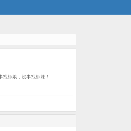
事找師娘，沒事找師妹！