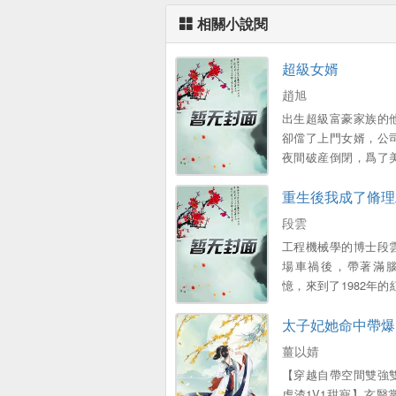
相關小說閱
超級女婿
趙旭
出生超級富豪家族的
卻儅了上門女婿，公
夜間破産倒閉，爲了
子和可愛的女兒，不
重生後我成了脩理
衹能繼承家族千億財
段雲
工程機械學的博士段
場車禍後，帶著滿
憶，來到了1982年的
廠，成爲了一名普工 
太子妃她命中帶爆
外表憨厚，內心不羈
故事……...。
薑以婧
【穿越自帶空間雙強
虐渣1V1甜寵】玄毉