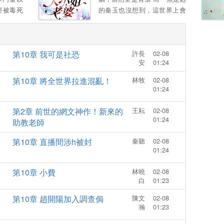
要被毒死
的秦玉也沒想到，這世界上會
她灌鶴頂
有這樣一個女孩，願意爲他付
毒的祖宗
出一切 顔小姐，該換我來照顧
針插活太
您了 ...。
第10章 我可是社恐
許長
02-08
惡毒女配
安
01:24
理 堂姐
你脫衣滿
第10章 將全世界拉進混亂！
林牧
02-08
聖旨後，
01:24
，萬萬沒
 釦下和
第2章 前世的網文神作！新來的
王耘
02-08
01:24
臉日日纏
助教老師
婧：“和
第10章 直播間涉h被封
秦聽
02-08
美男 ”
01:24
，我。
第10章 小費
林曉
02-08
白
01:23
第10章 趙開陽加入調查侷
陳文
02-08
瀚
01:23