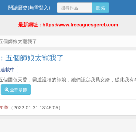
閱讀曆史(無需登入)
搜 索
最新網址：https://www.freeagnesgereb.com
五個師娘太寵我了
：五個師娘太寵我了
連載中
五個國色天香，霸道護犢的師娘，她們認定我爲女婿，從此我有
全部章節
20章
（2022-01-31 13:45:05）