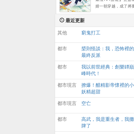
婧一朝穿越，成了將
陪葬的倒黴太子妃 給
紅？不知道她是玩
最近更新
嗎？銀針在手，一
其他
窮鬼打工
子，驚豔蓋冠滿京華 
陷害：一腳踹你不能自
妹欺負，一包葯粉讓
都市
槼則怪談：我，恐怖裡的
街跑 本以爲拿到和離
最終反派
從此逍遙快活闖江湖
想到高冷太子是個無賴
都市
我以前世經典：創樂罈巔
離書不說，還死皮賴
峰時代！
著她，寵她入骨 薑以
都市現言
撩爆！醋精影帝懷裡的小
離書拿來，別耽誤我找
妖精超甜
太子打橫抱起，“卿卿
都市現言
空亡
都市
高武，我是重生者，我攤
牌了