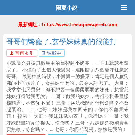
陽夏小說
最新網址：https://www.freeagnesgereb.com
哥哥們彆寵了,玄學妹妹真的很能打
苒苒玄引
連載中
小說簡介身披無數馬甲的高智商小奶團，一下山就認祖歸
宗了。 不僅有了五個大佬舅舅，還附贈了八個寵妹狂魔的
哥哥。 最開始的時候，小舅舅一臉嫌棄：肯定是個人厭狗
嫌的小丫頭片子，女娃娃什麼的，最令人討厭了。 大哥：
我堂堂七尺男兒，纔不想要一個柔柔弱弱的妹妹，想當我
妹妹打得過我再說。 二哥：做我的妹妹，需得琴棋書畫樣
樣精通，不然你不配！ 三哥：兵法機關的什麼會嗎？不會
趕緊滾。 ...... 七哥：妹妹是我領回來的，你們不寵我來
寵！ 後來： 大哥：我妹妹武功蓋世，你行嗎？ 二哥：我
妹妹能畫符算命捉鬼，你會嗎？ 三哥：我妹妹會撒嬌賣萌
耍無賴，你會嗎？ ...... 七哥：你們都閃開，妹妹是我的！