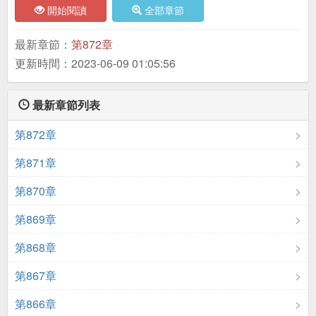
開始閱讀
全部章節
最新章節：
第872章
更新時間：2023-06-09 01:05:56
最新章節列表
第872章
第871章
第870章
第869章
第868章
第867章
第866章