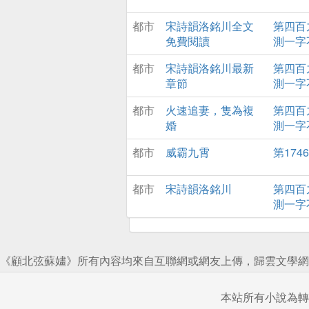
都市
宋詩韻洛銘川全文
第四百
免費閱讀
測一字
都市
宋詩韻洛銘川最新
第四百
章節
測一字
都市
火速追妻，隻為複
第四百
婚
測一字
都市
威霸九霄
第174
都市
宋詩韻洛銘川
第四百
測一字
《顧北弦蘇嫿》所有內容均來自互聯網或網友上傳，歸雲文學網
本站所有小說為轉