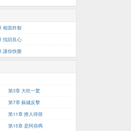
章 相當炸裂
章 找回良心
章 讓你快樂
第3章 大吃一驚
第7章 蘇嫿反擊
第11章 撩人得很
第15章 是阿堯嗎