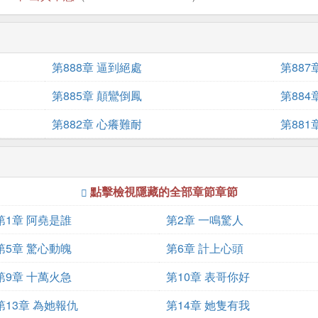
第888章 逼到絕處
第887
第885章 顛鸞倒鳳
第884
第882章 心癢難耐
第881
點擊檢視隱藏的全部章節章節
第1章 阿堯是誰
第2章 一鳴驚人
第5章 驚心動魄
第6章 計上心頭
第9章 十萬火急
第10章 表哥你好
第13章 為她報仇
第14章 她隻有我