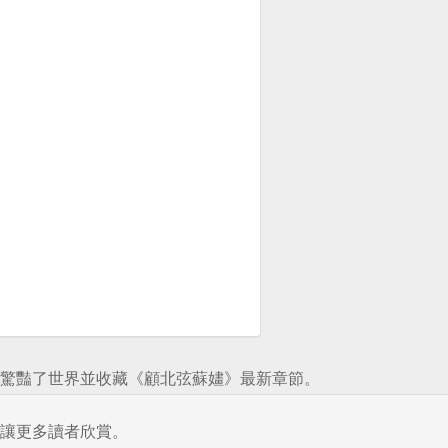
驚豔了世界並收藏《顧北弦蘇嫿》最新章節。
讓更多讀者欣賞。