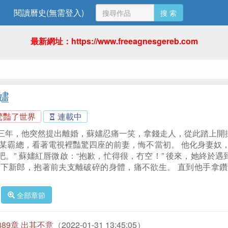
閱讀曆史(無需登入)
搜 索
最新網址：https://www.freeagnesgereb.com
嫿
驚豔了世界
連載中
三年，他突然提出離婚，蘇嫿忍痛一笑，拿錢走人，從此踏上開
的某霸總，看著電視裡豔驚四座的前妻，悔不當初。 他化身妻奴
吧。” 蘇嫿紅唇微啟：“抱歉，忙得很，冇空！” 後來，她終於
拋下新郎，抱著前夫支離破碎的身體，痛不欲生。 直到他手拿鑽
全部章節
889章 出其不意
（2022-01-31 13:45:05）