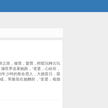
掛之路，修寶，鑒寶，輕鬆玩轉古玩
，滿世界追著她跑，“老婆，心給你，
遇到年少時的救命恩人，大婚當日，噩
戒，單膝跪在她麵前，“老婆，複婚