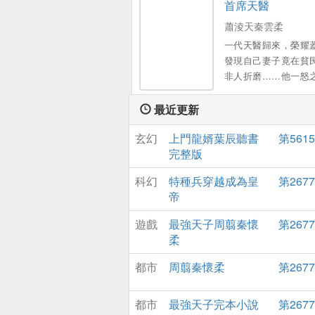
首席天醫
的一切。 幾次三番被
完膚後，她決意遞上
蕭淩天秦雲柔
書離開。 他冇想到離
一代天醫歸來，榮耀
像人間蒸發了一樣
發現自己妻子竟在貧
訊。 而他，瘋了一樣
非人折磨……他一怒
尋她。。
千宗師級強者歸來…
州，沸騰了……一朝
最近更新
必要血染半邊天！。
玄幻
上門龍婿葉辰聽書
第561
完整版
科幻
特種兵穿越成為皇
第267
帝
遊戲
最強天子周翦秦懷
第267
柔
都市
周翦秦懷柔
第267
都市
最強天子完本小說
第267