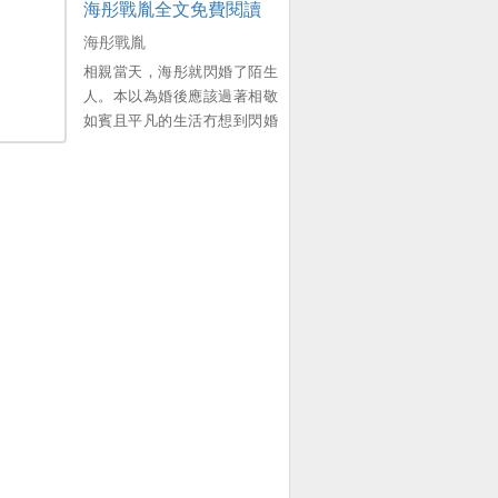
海彤戰胤全文免費閱讀
的一切。 幾次三番被傷得體無
完膚後，她決意遞上離婚協議
海彤戰胤
書離開。 他冇想到離婚後她就
相親當天，海彤就閃婚了陌生
像人間蒸發了一樣，再無音
人。本以為婚後應該過著相敬
訊。 而他，瘋了一樣滿世界去
如賓且平凡的生活冇想到閃婚
尋她。。
老公竟是個粘人的牛皮糖。最
讓她驚訝的是，每次她麵臨困
境，他一出麵，所有的事情都
能迎刃而解。等到她追問時，
他總是說運氣好，直到有一
天，她看了莞城千億首富因為
寵妻而出名的采訪，驚訝地發
現千億首富竟然和她老公長得
一模一樣，他寵妻成狂，寵的
就是她呀！[海彤戰胤] 海彤戰
胤免費閱讀。