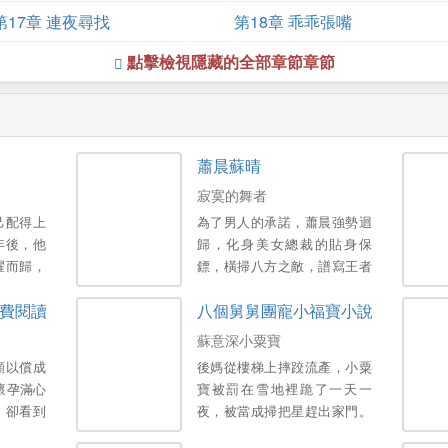
第17章 連夜尋找
第18章 乖乖張嘴
點擊檢視隱藏的全部章節章節
蕭晨蘇晴
寂寞的舞者
己配得上
為了男人的承諾，蕭晨強勢迴
年後，他
歸，化身美女總裁的貼身保
耀而歸，
鏢，橫掃八方之敵，譜寫王者
現自己多
傳奇！他——登巔峰，掌生
費閱讀
八個舅舅團寵小福寶小說
死，縱橫世界，醒掌天下權；
泡美女，定乾坤，識美無數，
蘇意深小粟寶
醉臥美人膝！。
願以償成
後媽從樓梯上摔跤流產，小粟
懷孕滿心
寶被罰在雪地裡跪了一天一
，卻看到
夜，被當成掃把星趕出家門。
霸占了她
就在她將死時，八個霸總舅舅