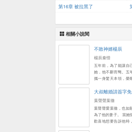
第16章 被拉黑了
相關小說閱
不敗神婿楊辰
楊辰秦惜
五年前，為了能讓自
她，他不辭而彆。五
攜一身驚天本領，榮
隻是歸來之時，竟發
大叔離婚請簽字免
了一個女兒。。
葉聲聲葉徹
葉聲聲愛葉徹，也如
為了他的妻子。 當她
歡喜地想要告訴他時
他帶著彆的女人回來