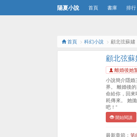
陽夏小說
首頁
書庫
排行
首頁
科幻小說
顧北弦蘇嫿
顧北弦蘇
離婚後她
小說簡介隱婚
界。 離婚後
命給你，回來
耗傳來。 她
吧！”
開始閱讀
最新章節：
第