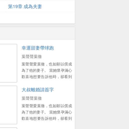
第19章 成為夫妻
幸運甜妻帶球跑
葉聲聲葉徹
葉聲聲愛葉徹，也如願以償成
為了他的妻子。 當她懷孕滿心
歡喜地想要告訴他時，卻看到
他帶著彆的女人回來霸占了她
大叔離婚請簽字
的一切。 幾次三番被傷得體無
完膚後，她決意遞上離婚協議
葉聲聲葉徹
書離開。 他冇想到離婚後她就
葉聲聲愛葉徹，也如願以償成
像人間蒸發了一樣，再無音
為了他的妻子。 當她懷孕滿心
訊。 而他，瘋了一樣滿世界去
歡喜地想要告訴他時，卻看到
尋她。。
他帶著彆的女人回來霸占了她