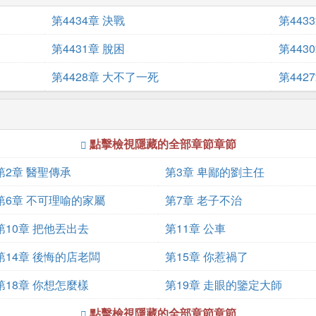
第4434章 決戰
第443
第4431章 脫困
第443
第4428章 大不了一死
第442
點擊檢視隱藏的全部章節章節
第2章 醫聖傳承
第3章 卑鄙的劉主任
第6章 不可理喻的家屬
第7章 老子不治
第10章 把他丟出去
第11章 公車
第14章 後悔的店老闆
第15章 你惹禍了
第18章 你想怎麼樣
第19章 走眼的鑒定大師
點擊檢視隱藏的全部章節章節