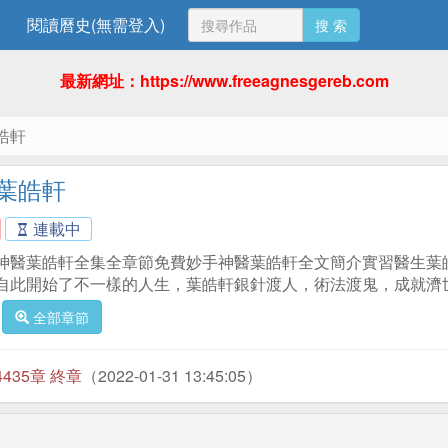
閱讀曆史(無需登入)
搜 索
最新網址：https://www.freeagnesgereb.com
皓軒
葉皓軒
連載中
神醫葉皓軒全集全章節免費妙手神醫葉皓軒全文簡介實習醫生葉
自此開始了不一樣的人生，葉皓軒銀針渡人，術法渡鬼，成就濟
全部章節
4435章 終章
（2022-01-31 13:45:05）