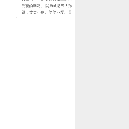
一邊尋找真相，還溫家清白。
受寵的棄妃。 開局就是五大難
後來，溫爾晚將證據扔在慕言
題：丈夫不疼、婆婆不愛、骨
深臉上：“我從不曾虧欠你。”
肉分離、親人不慈、綠茶挑
後來，慕言深一夜白頭。他日
釁。 世人都等著看這位大梁長
日夜夜在耳畔低喃：“晚晚，不
公主的笑話。 行！ 那她就化
要離開我。否則你見到的[溫糖
憤怒為力量。 一手撕綠茶，鬥
糖]。
婆婆，踹丈夫，一手養孩子，
賺大錢，養心腹。 看誰笑到最
後。 更把和離書拍在某將軍腦
門上：除了你，其他都是我
的。 某將軍將和離書一撕兩
半：除了你，我什麼都不要。
長公主搖頭，態度堅定：這
婚，咱們離定了！。