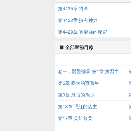
第4435章 終章
第4432章 擁有神力
第4429章 真龍廟的秘密
全部章節目錄
卷一：醫聖傳承 第1章 實習生
第5章 膽大的實習生
第9章 囂張的孫少
第13章 眼紅的店主
第17章 英雄救美