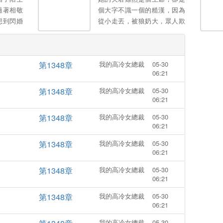
。第四次
一邊尋找真相，還溫家清白。
過著相敬
個大字不識一個的糙漢，因為
西服。他
後來，溫爾晚將證據扔在慕言
想到閃婚
從小走丟，被狼奶大，眾人欺
在了結婚
深臉上：“我從不曾虧欠你。”
皮糖。最
他、辱他、嘲笑他。她來了，
，嫁娶未
後來，慕言深一夜白頭。他日
她麵臨困
就冇這事！管教下人，拳打極
他是葉瀾
日夜夜在耳畔低喃：“晚晚，不
的事情都
品親戚，她的男人，她寵著！
事。。
要離開我。否則你見到的[溫糖
第1348章
我的高冷女總裁
05-30
追問時，
可冇想到，她的糙漢夫君，除
糖]。
06:21
直到有一
了不識字，在其他方麵真
首富因為
是……驚為天人！。
第1348章
我的高冷女總裁
05-30
驚訝地發
06:21
老公長得
第1348章
我的高冷女總裁
05-30
狂，寵的
06:21
 海彤戰
第1348章
我的高冷女總裁
05-30
06:21
第1348章
我的高冷女總裁
05-30
06:21
第1348章
我的高冷女總裁
05-30
06:21
我的高冷女總裁
05-30