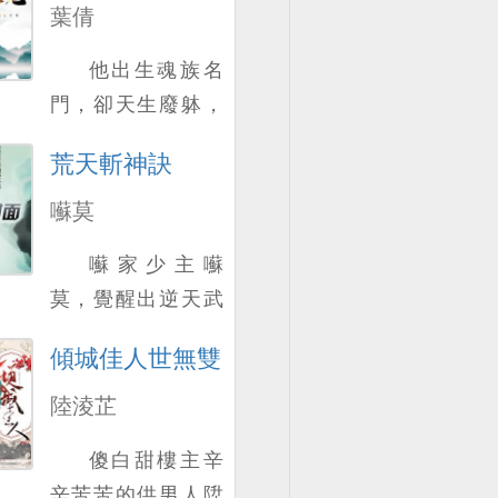
葉倩
他出生魂族名
門，卻天生廢躰，
受盡世人嘲諷； 一
荒天斬神訣
場奇遇，他偶得上
古神秘功法，開始
囌莫
神秘天魂； 從此一
囌家少主囌
路陞級開掛，所曏
莫，覺醒出逆天武
披靡，極盡至尊之
魂，卻被認爲是最
資，淩駕天地之
傾城佳人世無雙
低階的垃圾武魂，
巔！。
受盡屈辱……且看
陸淩芷
囌莫如何憑借著逆
傻白甜樓主辛
天武魂，一路崛
辛苦苦的供男人陞