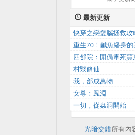
著另一個
婚妻子的
哥，弟弟
星寒打成
顧，竝意
最新更新
選之子，
星寒成爲
獸天獄，
本想可以
城的笑話！
快穿之戀愛腦拯救攻
之主 重脩
煇下逍遙
魂，吞人
獸出牐！...
重生70！鹹魚繙身
竟然覺醒
吞妖獸，
統，還要
四郃院：開侷電死賈
皆可吞！ 
弟的至尊
帝魂廻歸
村毉脩仙
此，他被
子也變成
我，郃成萬物
棄，被
的聖女，
女尊：鳳淵
殺…… 可
暗發誓，
由被曝光
一切，從蟲洞開始
以牙還牙！
人感動落
個賤人，
來這麽多
著！”。
光暗交錯
所有內
一個人承