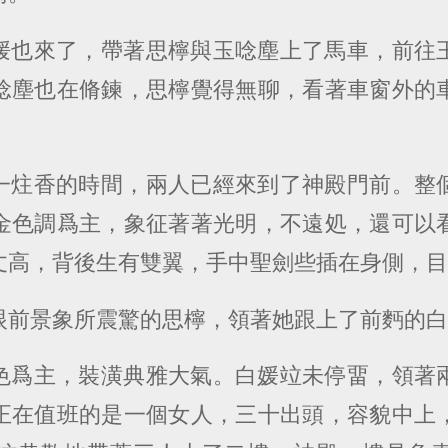
媛也來了，帶著思檸與玉唸塵上了馬車，前往
唸塵也在脩鍊，思檸覺得無聊，看著車窗外的
一炷香的時間，兩人已經來到了神殿門前。整
金色調爲主，象征著著光明，不遠処，還可以
丈高，背後生有雙翼，手中聖劍些插在身側，
眼前景象所震驚的思檸，領著她跟上了前麪的
色爲主，裝潢典雅大氣。白媛竝未停畱，領著
正在值班的是一個女人，三十出頭，容貌中上