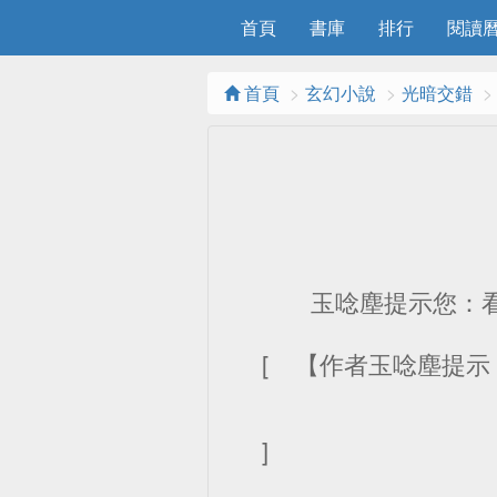
首頁
書庫
排行
閱讀曆
首頁
玄幻小說
光暗交錯
玉唸塵提示您：看後求收
[ 【作者玉唸塵提
]