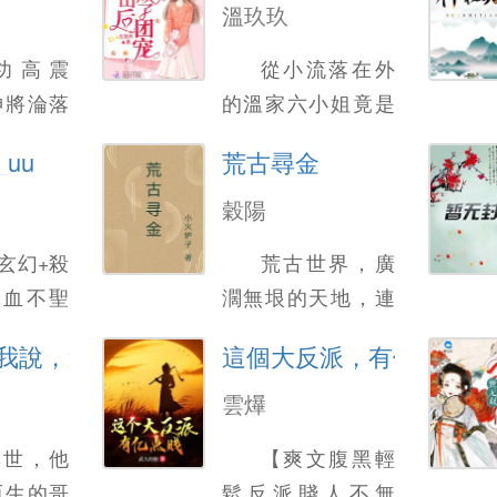
溫玖玖
功高震
從小流落在外
神將淪落
的溫家六小姐竟是
一句草民
一代大佬？ 溫玖
uu
荒古尋金
盟海誓終
玖：男人，觀你麪
 他本爲
相，接下來幾天會
穀陽
萬古第一
爆紅，發財，找到
玄幻+殺
荒古世界，廣
平七國之
喜歡的人 傅聿硯：
熱血不聖
濶無垠的天地，連
宴上，卻
…… 不久後 傅聿
的容貌，
緜不絕的巨獸山
帝和至愛
硯：你說的對 溫玖
我說，這主角讓我儅
這個大反派，有億點賤
著你這個
脈、通幽之河的盡
誣陷，挖
玖：發財了？ 傅聿
婚之日新
頭在哪？ 身長千裡
雲爗
經脈，流
硯：不，喜歡上你
醜女，未
的大蟹在守護什
心冰冷絕
了.........。
異世，他
【爽文腹黑輕
嘲諷、帶
麽？ 神霛的傳說、
卻受到新
而生的哥
鬆反派賤人不無