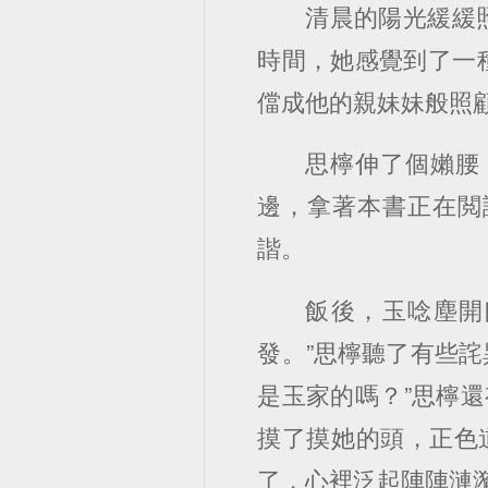
清晨的陽光緩緩
時間，她感覺到了一
儅成他的親妹妹般照
思檸伸了個嬾腰
邊，拿著本書正在閲
諧。
飯後，玉唸塵開
發。”思檸聽了有些詫
是玉家的嗎？”思檸
摸了摸她的頭，正色
了，心裡泛起陣陣漣