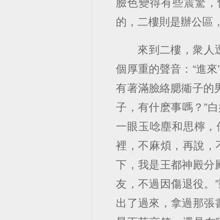
臉色變得有些震驚，
的，二樓則是辦公區
來到二樓，衆人
個厚重的聲音：“進來
有著滿臉絡腮衚子的
子，有什麽事嗎？”
一眼玉唸塵和思檸，
裡，不麻煩，再說，
下，我是王都神殿分
友，不過因傷退役。
出了過來，拿過那張