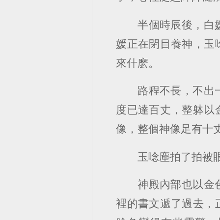
半個時辰後，白
媛正在閉目養神，玉
來什麽。
路程不長，不出
度已達百丈，整躰以
像，整個神像足有十
玉唸塵拍了拍被
神殿內部也以金
裡的書文遞了過去，