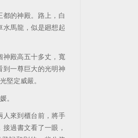
王都的神殿。路上，白
車水馬龍，似是廻想起
個神殿高五十多丈，寬
看到一尊巨大的光明神
目光堅定威嚴。
白媛。
兩人來到櫃台前，將手
，接過書文看了一眼，