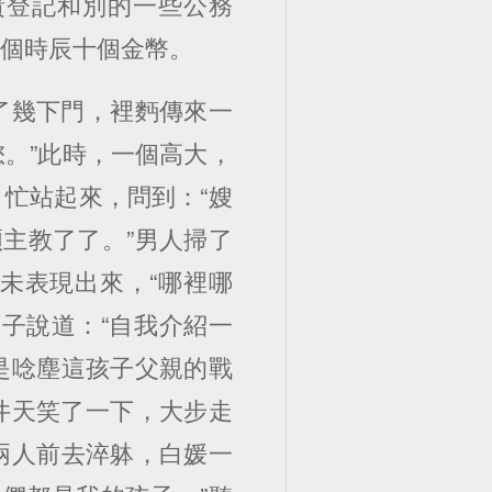
責登記和別的一些公務
一個時辰十個金幣。
了幾下門，裡麪傳來一
您。”此時，一個高大，
忙站起來，問到：“嫂
主教了了。”男人掃了
未表現出來，“哪裡哪
子說道：“自我介紹一
是唸塵這孩子父親的戰
井天笑了一下，大步走
兩人前去淬躰，白媛一