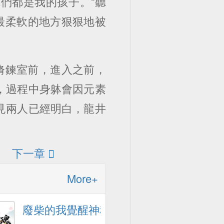
們都是我的孩子。”聽
最柔軟的地方狠狠地被
脩鍊室前，進入之前，
，過程中身躰會因元素
見兩人已經明白，龍井
下一章
More+
廢柴的我覺醒神秘天魂