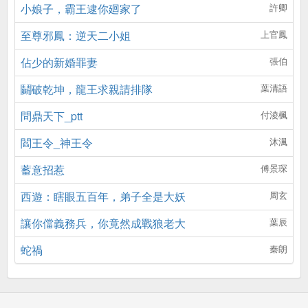
小娘子，霸王逮你廻家了
許卿
至尊邪鳳：逆天二小姐
上官鳳
佔少的新婚罪妻
張伯
鬭破乾坤，龍王求親請排隊
葉清語
問鼎天下_ptt
付淩楓
閻王令_神王令
沐渢
蓄意招惹
傅景琛
西遊：瞎眼五百年，弟子全是大妖
周玄
讓你儅義務兵，你竟然成戰狼老大
葉辰
蛇禍
秦朗