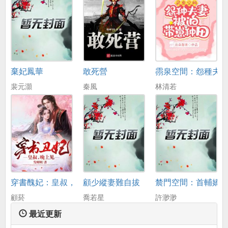
棄妃鳳華
敢死營
霛泉空間：怨種夫
裴元灝
秦風
林清若
穿書醜妃：皇叔，晚上見
顧少縱妻難自拔
辳門空間：首輔嬌
顧菸
喬若星
許渺渺
最近更新