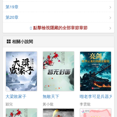
第19章
第20章
點擊檢視隱藏的全部章節章節
相關小說閱
大梁敗家子
無敵天下
喒老李可是兵器大
穎兒
黃小龍
李雲龍