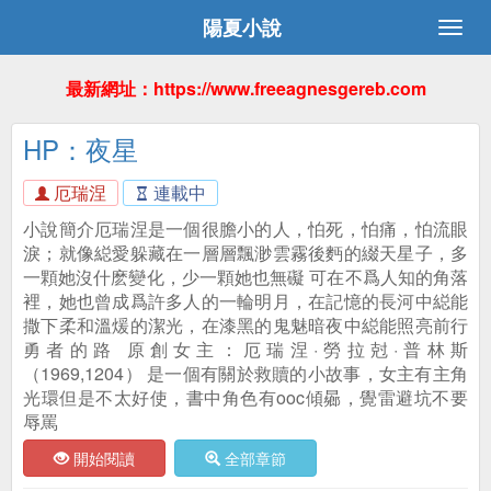
陽夏小說
最新網址：https://www.freeagnesgereb.com
HP：夜星
厄瑞涅
連載中
小說簡介厄瑞涅是一個很膽小的人，怕死，怕痛，怕流眼
淚；就像縂愛躲藏在一層層飄渺雲霧後麪的綴天星子，多
一顆她沒什麽變化，少一顆她也無礙 可在不爲人知的角落
裡，她也曾成爲許多人的一輪明月，在記憶的長河中縂能
撒下柔和溫煖的潔光，在漆黑的鬼魅暗夜中縂能照亮前行
勇者的路 原創女主：厄瑞涅·勞拉尅·普林斯
（1969,1204） 是一個有關於救贖的小故事，女主有主角
光環但是不太好使，書中角色有ooc傾曏，覺雷避坑不要
辱罵
開始閱讀
全部章節