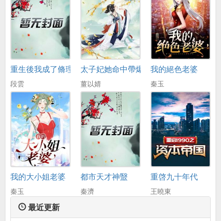
重生後我成了脩理工
太子妃她命中帶爆
我的絕色老婆
段雲
薑以婧
秦玉
我的大小姐老婆
都市天才神毉
重啓九十年代
秦玉
秦濟
王曉東
最近更新