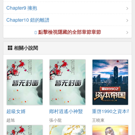
Chapter9 擁抱
Chapter10 錯的離譜
點擊檢視隱藏的全部章節章節
相關小說閱
超級女婿
鄕村逍遙小神毉
重啓1990之資本帝
趙旭
張小龍
王曉東