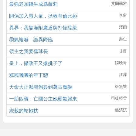
最強老頭轉生成爲蘿莉
艾爾莉雅
開侷加入愚人衆，拯救哥倫比婭
李甯
異界：我靠滿附魔盾牌打怪陞級
澤爾
霛氣複囌：詭異降臨
秦仁
領主之我要儅球長
甘肅
皇上，攝政王又撂挑子了
陸晚青
糯糯嘰嘰的年下戀
江澤
天命大正派開侷簽到萬古魔軀
姬無雙
一胎四寶：亡國公主她霸氣歸來
司徒輕雪
縂裁的蛇抱枕
離清沉