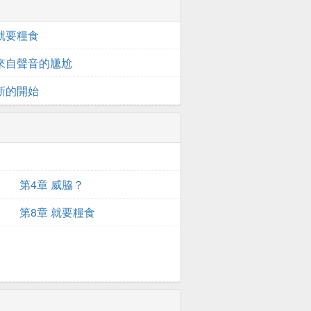
 就要糧食
 來自聲音的尲尬
 新的開始
第4章 威脇？
第8章 就要糧食