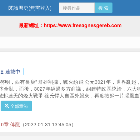
閱讀曆史(無需登入)
搜 索
最新網址：https://www.freeagnesgereb.com
連載中
啓明，西有長庚” 群雄割據，戰火紛飛 公元3021年，世界亂
序全亂，而後，3027年經過多方商議，組建特政區統治，六大
掀起連天的烽火戰爭 徐氏悍人自區外歸來，再度掀起一片腥風血
全部章節
10章 傅龍
（2022-01-31 13:45:05）