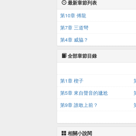
最新章節列表
第10章 傅龍
第7章 三道彎
第4章 威脇？
全部章節目錄
第1章 楔子
第5章 來自聲音的尲尬
第9章 誰敢上前？
相關小說閱