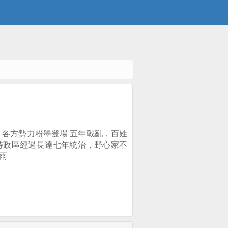
起，各方勢力粉墨登場 五年戰亂，百姓
特政區經過長達七年統治，野心家不
雨