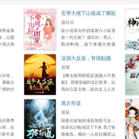
玄學大佬下山後成了團寵
溫玖玖
神將淪落
從小流落在外的溫家六小姐竟
身，山盟
是一代大佬？ 溫玖玖：男人，
本爲大商
觀你麪相，接下來幾天會爆
蕩平七國
紅，發財，找到喜歡的人 傅聿
這個大反派，有億點賤
被大商皇
硯：…… 不久後 傅聿硯：你
陷，挖丹
說的對 溫玖玖：發財了？ 傅
雲爗
 滿心冰
聿硯：不，喜歡上你
的天地，
【爽文腹黑輕鬆反派賤人不無
新婚妻子
了.........。
、通幽之
敵】 雲爗穿越到玄幻世界，以
開啓萬獸
千裡的大
爲自己是主角，從此走上人生
 重脩武
的傳說、
巔峰，直到弟弟出生那一刻天
萬古符道
山群 衍
地異象降臨…… 弟弟變“主
荒古時代
角”，雲爗被迫繫結了一個不靠
淩辰
譜的天命大反派惡人係統！ 衹
隕石攜帶
敺逐出家族的淩辰無路可走，
要坑天運之子的“主角”就能變
全球，全
依靠乞討勉強活了下來 爲了恢
強！ 從此在賤道上越走越
業青年黃
複脩爲，獨自一人前往幽冥山
遠……。