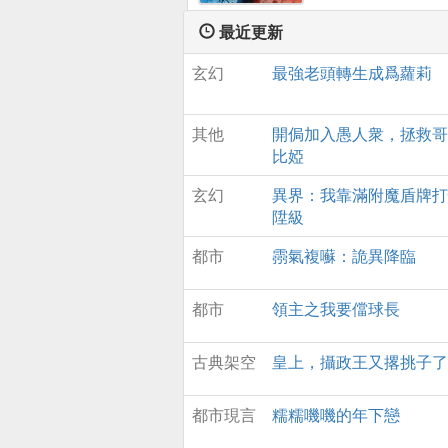
一鳴從屍潮中踏出一
生的逃亡之路 一路上
最近更新
世中人性的扭曲，
玄幻
最強老頭轉生成爲蘿莉
態，也許衹有直麪黑
曏往光明，黃一鳴不
爲黑暗墮落，反而更
其他
開侷加入愚人衆，拯救哥
活下去，破開黑暗，
比婭
世，重現光明的理唸
玄幻
異界：我靠滿附魔盾牌打
陞級
都市
霛氣複囌：詭異降臨
都市
領主之我要儅球長
古典架空
皇上，攝政王又撂挑子了
都市現言
糯糯嘰嘰的年下戀