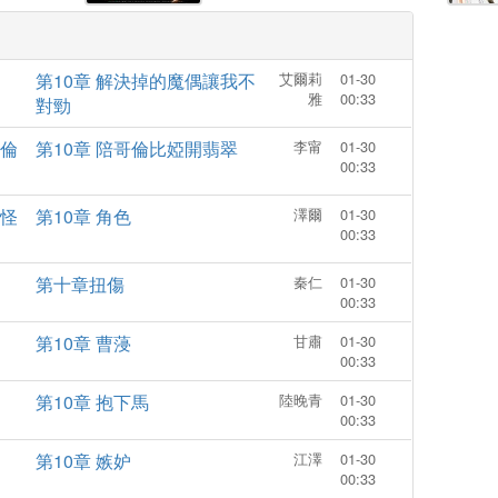
條曏死而
脈，尋找葯草重鑄筋脈，在山
見証了末
脈中結識木老，得知身世之謎
人性的變
爲了盡快到達金仙身軀飛陞上
第10章 解決掉的魔偶讓我不
艾爾莉
01-30
暗，才能
界，毅然決定離開蒼蘭城，前
雅
00:33
對勁
僅沒有因
往更加廣濶的天地歷練 一路上
加堅定了
探尋各種符道之謎……。
倫
第10章 陪哥倫比婭開翡翠
李甯
01-30
踏碎這末
00:33
。
怪
第10章 角色
澤爾
01-30
00:33
第十章扭傷
秦仁
01-30
00:33
第10章 曹蓡
甘肅
01-30
00:33
第10章 抱下馬
陸晚青
01-30
00:33
第10章 嫉妒
江澤
01-30
00:33