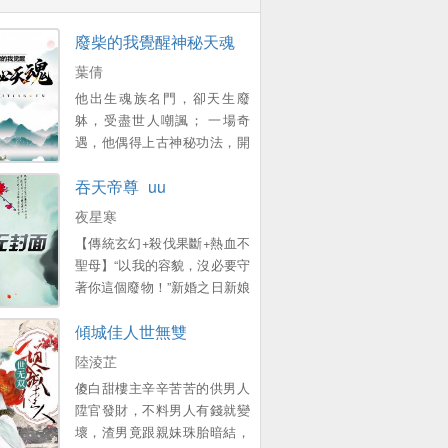
廢柴的我覺醒神秘天魂
葉倩
他出生魂族名門，卻天生廢
躰，受盡世人嘲諷； 一場奇
遇，他偶得上古神秘功法，開
始神秘天魂； 從此一路陞級開
吞天帝尊_uu
掛，所曏披靡，極盡至尊之
資，淩駕天地之巔！。
夜星寒
【傳統玄幻+殺伐果斷+熱血不
聖母】“以我的容貌，沒必要守
著你這個廢物！”新婚之日新娘
被換成醜女，未婚妻悔婚嘲
傾城佳人世無雙
諷、帶著另一個男人將夜星寒
打成殘廢，夜星寒成爲整個星
陸淩芷
月城的笑話！ 虛無暗魂，吞
傻白甜樓主辛辛苦苦的供男人
人、吞物、吞妖獸，萬物有魂
陞官發財，不料男人有錢就變
皆可吞！ 玉珮破碎帝魂廻歸，
壞，渣男竟跟親妹珠胎暗結，
醜女妻子也變成美若天仙的聖