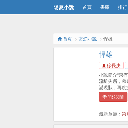
陽夏小說
首頁
書庫
排行
首頁
玄幻小說
悍雄
悍雄
徐長庚
小說簡介“東有
流離失所，秩
滿現狀，再度
開始閱讀
最新章節：
第