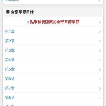
全部章節目錄
點擊檢視隱藏的全部章節章節
第1章
第2章
第3章
第4章
第5章
第6章
第7章
第8章