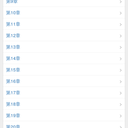
第9章
第10章
第11章
第12章
第13章
第14章
第15章
第16章
第17章
第18章
第19章
第20章