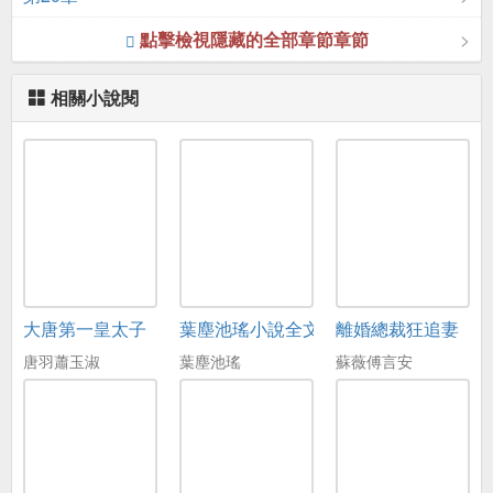
點擊檢視隱藏的全部章節章節
相關小說閱
大唐第一皇太子
葉塵池瑤小說全文免費閱讀
離婚總裁狂追妻
唐羽蕭玉淑
葉塵池瑤
蘇薇傅言安