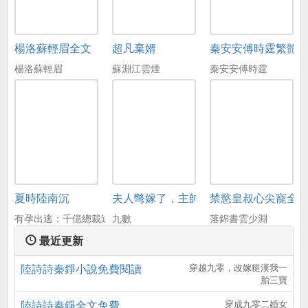
楊洛蘇輕眉全文
超凡棄婿
秦安安傅時霆繁體
楊洛蘇輕眉
蘇淵江雲煙
秦安安傅時霆
夏時陸南沉
夫人彆嫁了，主帥他不孕不育啊
禁慾皇叔心尖寵全
有孕出逃：千億總裁追妻成狂
九數
落錦書雲少淵
最近更新
陸詩詩秦錚小說免費閱讀
穿越九零，改嫁糙漢我一
胎三寶
陸詩詩秦錚全文免費
穿成九零二婚女