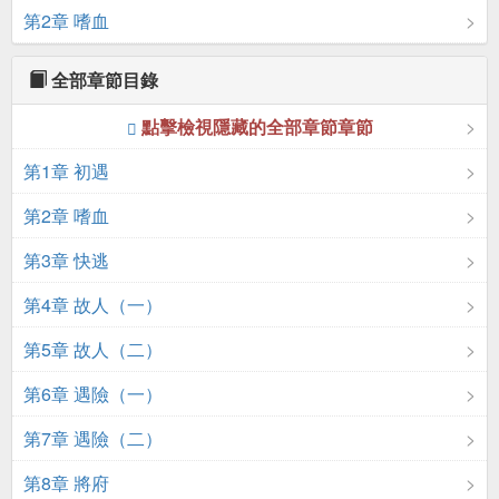
第2章 嗜血
全部章節目錄
點擊檢視隱藏的全部章節章節
第1章 初遇
第2章 嗜血
第3章 快逃
第4章 故人（一）
第5章 故人（二）
第6章 遇險（一）
第7章 遇險（二）
第8章 將府