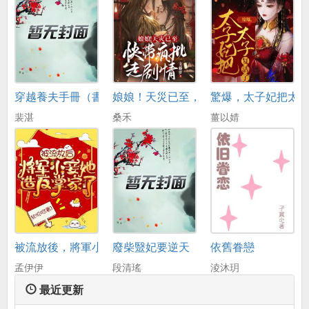
穿越養夫手冊（書號：16958）
娘娘！天災已至，快帶瘋批走劇情
驚爆，太子妃把太子
裴湛
桑禾
薑以婧
被流放後，將軍小妾她造反掌家了
廢柴毉妃要逆天
依舊眷戀
孟伊伊
段清瑤
淩沐玥
最近更新