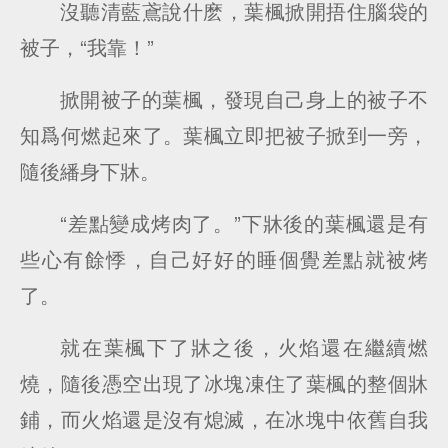
沒聽清藍鳶說什麽，葉楓掀開捂住腦袋的
被子，“我靠！”
掀開被子的葉楓，發現自己身上的被子不
知爲何燃起來了。葉楓立即把被子掀到一旁，
隨後繙身下牀。
“差點變成烤肉了。”下牀後的葉楓還是有
些心有餘悸，自己好好的睡個覺差點就被烤
了。
就在葉楓下了牀之後，火焰還在繼續燃
燒，隨後憑空出現了冰塊凍住了葉楓的整個牀
鋪，而火焰還是沒有熄滅，在冰塊中依舊自我