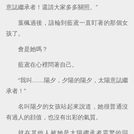
意誌繼承者！還請大家多多關照。”
葉楓過後，該輪到藍鳶一直盯著的那個女
孩了。
會是她嗎？
藍鳶在心裡問著自己。
“我叫……陽夕，夕陽的陽夕，太陽意誌繼
承者！”
名叫陽夕的女孩站起來說道，她很普通沒
有過人的顔值，也沒有出彩的氣質。
就在其他人被她是太陽繼承者震驚的同