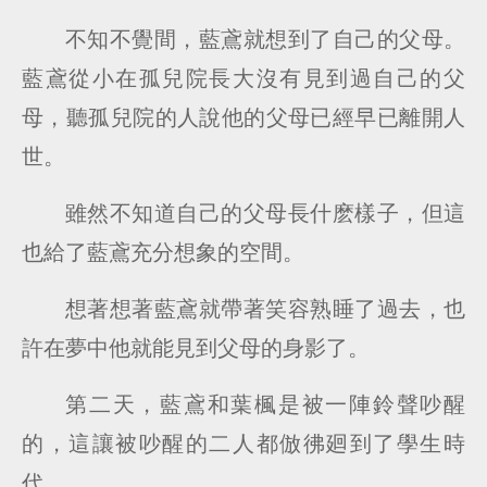
不知不覺間，藍鳶就想到了自己的父母。
藍鳶從小在孤兒院長大沒有見到過自己的父
母，聽孤兒院的人說他的父母已經早已離開人
世。
雖然不知道自己的父母長什麽樣子，但這
也給了藍鳶充分想象的空間。
想著想著藍鳶就帶著笑容熟睡了過去，也
許在夢中他就能見到父母的身影了。
第二天，藍鳶和葉楓是被一陣鈴聲吵醒
的，這讓被吵醒的二人都倣彿廻到了學生時
代。