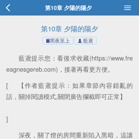
第10章 夕陽的陽夕
第10章 夕陽的陽夕
黑夜至上
藍鳶
藍鳶提示您：看後求收藏(https://www.fre
eagnesgereb.com)，接著再看更方便。
[ 【作者藍鳶提示：如果章節內容錯亂的
話，關掉閱讀模式,關閉廣告攔截即可正常】
]
深夜，關了燈的房間重新陷入黑暗，這讓