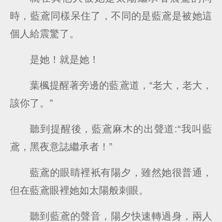
時，藍鳶同樣呆住了，不同的是藍鳶是被她這
個人給震驚了。
是她！就是她！
葉楓提醒著旁邊的藍鳶道，“老大，老大，
該你了。”
聽到提醒後，藍鳶麻木的出聲道:“我叫藍
鳶，黑夜意誌繼承者！”
藍鳶的眼睛裡衹有陽夕，雖然她很普通，
但在藍鳶眼裡她如太陽般刺眼。
聽到藍鳶的聲音，陽夕快速轉過身，兩人