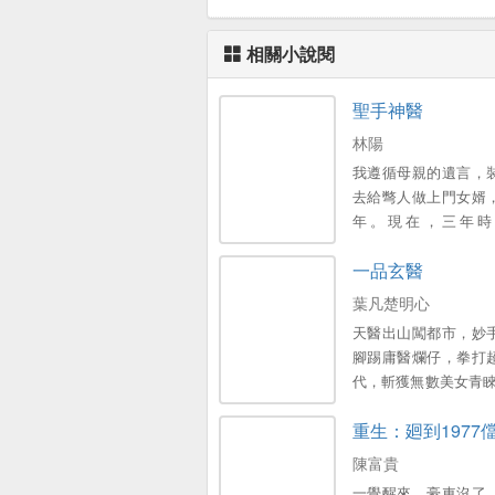
相關小說閱
聖手神醫
林陽
我遵循母親的遺言，
去給彆人做上門女婿
年。現在，三年時
了...。
一品玄醫
葉凡楚明心
天醫出山闖都市，妙
腳踢庸醫爛仔，拳打
代，斬獲無數美女青睞
當這世間最逍遙快活的
重生：廻到1977
握天下權，醉臥美人
陳富貴
一覺醒來，豪車沒了