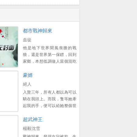
都市戰神歸來
血徒
他是地下世界聞風喪膽的戰
狼，還是世界第一保鏢，回到
家鄉，本想低調做人當個混吃
等死的小保安，卻不想因為曾
豪婿
經一次意外的邂逅，讓公司的
美女總裁認出來，並與他簽下
絕人
婚前協議，他能想起這個美女
入贅三年，所有人都以為可以
總裁是誰嗎？曾經的戰神雖已
騎在我頭上。而我，隻等她牽
卸甲，但是！若有戰，召必
起我的手，便可以給她整個世
回，戰必勝！。
界。新書期一天兩更，上架後
超武神王
三更。喜歡的多多支援，點個
收藏，謝謝各位大佬。。
楊毅沈雪
戰神歸來，發現女兒被欺，生