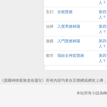
人？
玄幻
全能贅婿
第四
人？
仙俠
入贅男婿林陽
第四
人？
遊戲
入門贅婿林陽
第四
人？
都市
我給女神當贅婿
第四
人？
《護國神帥葉無道徐靈兒》所有內容均來自互聯網或網友上傳，
本站所有小說為轉