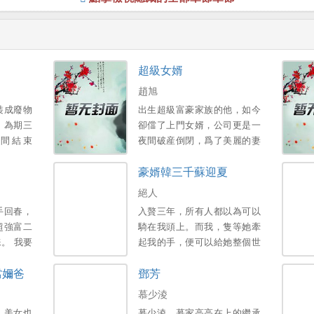
超級女婿
趙旭
裝成廢物
出生超級富豪家族的他，如今
，為期三
卻儅了上門女婿，公司更是一
間結束
夜間破産倒閉，爲了美麗的妻
子和可愛的女兒，不得已，他
豪婿韓三千蘇迎夏
衹能繼承家族千億財産…。
絕人
手回春，
入贅三年，所有人都以為可以
超強富二
騎在我頭上。而我，隻等她牽
。 我要
起我的手，便可以給她整個世
人。 醒
界。新書期一天兩更，上架後
儅嬭爸
鄧芳
膝！。
三更。喜歡的多多支援，點個
收藏，謝謝各位大佬。。
慕少淩
，美女也
慕少淩，慕家高高在上的繼承