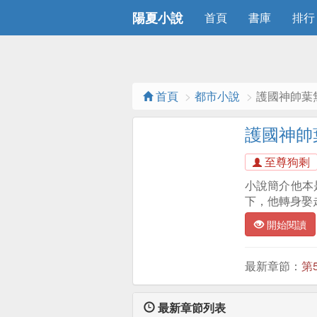
陽夏小說
首頁
書庫
排行
首頁
都市小說
護國神帥葉
護國神帥
至尊狗剩
小說簡介他本
下，他轉身娶
開始閱讀
最新章節：
第
最新章節列表