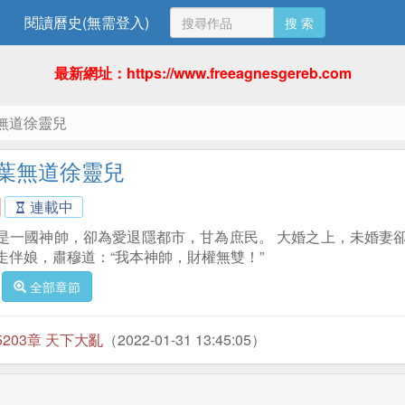
閱讀曆史(無需登入)
搜 索
最新網址：https://www.freeagnesgereb.com
無道徐靈兒
葉無道徐靈兒
連載中
是一國神帥，卻為愛退隱都市，甘為庶民。 大婚之上，未婚妻卻
走伴娘，肅穆道：“我本神帥，財權無雙！”
全部章節
5203章 天下大亂
（2022-01-31 13:45:05）