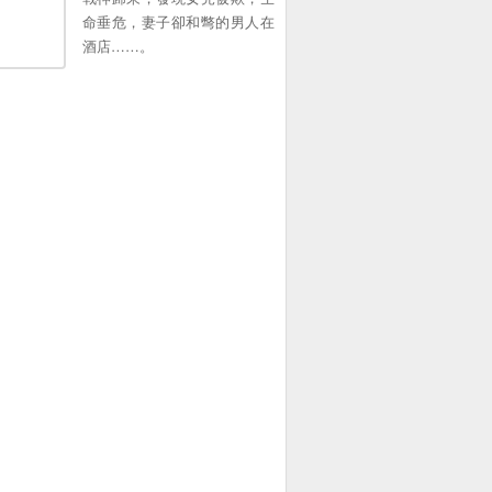
命垂危，妻子卻和彆的男人在
酒店……。