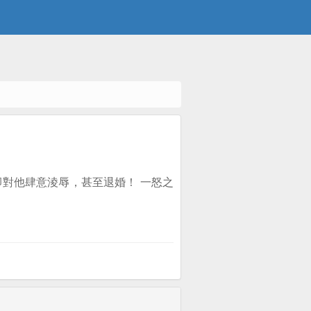
對他肆意淩辱，甚至退婚！ 一怒之