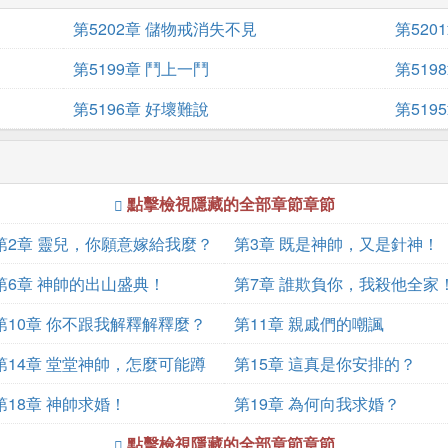
第5202章 儲物戒消失不見
第520
第5199章 鬥上一鬥
第519
第5196章 好壞難說
第519
點擊檢視隱藏的全部章節章節
第2章 靈兒，你願意嫁給我麼？
第3章 既是神帥，又是針神！
第6章 神帥的出山盛典！
第7章 誰欺負你，我殺他全家
第10章 你不跟我解釋解釋麼？
第11章 親戚們的嘲諷
第14章 堂堂神帥，怎麼可能蹲
第15章 這真是你安排的？
過牢
第18章 神帥求婚！
第19章 為何向我求婚？
點擊檢視隱藏的全部章節章節