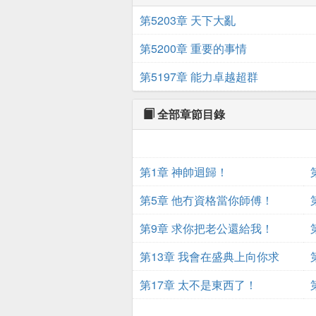
第5203章 天下大亂
第5200章 重要的事情
第5197章 能力卓越超群
全部章節目錄
第1章 神帥迴歸！
第5章 他冇資格當你師傅！
第9章 求你把老公還給我！
第13章 我會在盛典上向你求
婚！
第17章 太不是東西了！