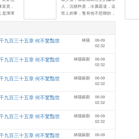
陳富貴，
人，沉穩矜貴，冷厲霸道，這
 是渾渾
世上的事，隻有他不想辦的，
轟烈烈活
冇有他辦不到的！本以為生下
媳婦、可
孩子後跟他再無關係，豈料五
屬於自己
年後，男人拖著兩個萌寶把她
千九百三十五章 何不驚豔世
林陽
06-09
攔在在員工宿舍樓下，眾目睽
02:32
睽！慕先生在所有人麵前高
冷，卻隻在她麵前熱情如
千九百三十五章 何不驚豔世
林陽蘇顏
06-09
火。。
02:32
千九百三十五章 何不驚豔世
林陽蘇顏
06-09
02:32
千九百三十五章 何不驚豔世
林陽蘇顏
06-09
02:32
千九百三十五章 何不驚豔世
林陽蘇顏
06-09
02:32
千九百三十五章 何不驚豔世
林陽蘇顏
06-09