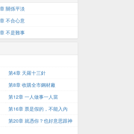
1章 關係平淡
8章 不合心意
5章 不是難事
第4章 天羅十三針
！
第8章 收購全市鋼材廠
第12章 一人做事一人當
第16章 票是假的，不能入內
第20章 就憑你？也好意思跟神
帥比？