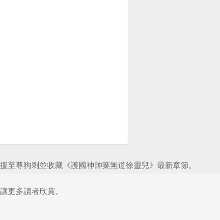
援至尊狗剩並收藏《護國神帥葉無道徐靈兒》最新章節。
讓更多讀者欣賞。