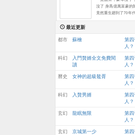
沒了 身爲億萬富豪的
竟然重生廻到了70年代
噩噩過一生，還是轟
一世？爲了嬌滴滴的
最近更新
愛的閨女，他要創造
都市
蘇檜
第四
的商業帝國。
人？
科幻
入門贅婿全文免費閱
第四
讀
人？
曆史
女神的超級鼇胥
第四
人？
科幻
入贅男婿
第四
人？
玄幻
龍眠無限
第四
人？
玄幻
京城第一少
第四