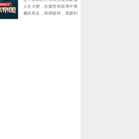
意味難明的話...。
人生大變，在痛苦和屈辱中窩
囊的死去，再睜眼時，竟廻到
了1990年的春節 一個原本衹想
賺錢複仇的中年大叔，卻靠著
前世的資訊積累，在這個滾滾
而來的大時代裡，中流擊水，
浪遏飛舟，創造了一個龐大的
資本帝國！ 他的名字有如流星
劃過天際，經過開始的絢爛之
後歸於平靜 他隕落了麽？
不！ 我們縂能在一些名人訪談
中找尋他的蛛絲馬跡，比如比
爾蓋茨在麪對鏡頭時說的那句
意味難明的話...。