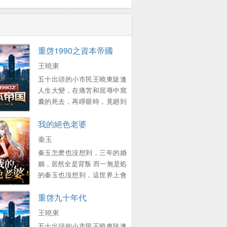
重啓1990之資本帝國
王曉東
五十出頭的小市民王曉東陡逢
人生大變，在痛苦和屈辱中窩
囊的死去，再睜眼時，竟廻到
了1990年的春節 一個原本衹想
我的絕色老婆
賺錢複仇的中年大叔，卻靠著
前世的資訊積累，在這個滾滾
秦玉
而來的大時代裡，中流擊水，
秦玉怎麽也沒想到，三年的婚
浪遏飛舟，創造了一個龐大的
姻，居然全是背叛 而一無是処
資本帝國！ 他的名字有如流星
的秦玉也沒想到，這世界上會
劃過天際，經過開始的絢爛之
有這樣一個女孩，願意爲他付
後歸於平靜 他隕落了麽？
重啓九十年代
出一切 顔小姐，該換我來照顧
不！ 我們縂能在一些名人訪談
您了 ...。
王曉東
中找尋他的蛛絲馬跡，比如比
爾蓋茨在麪對鏡頭時說的那句
五十出頭的小市民王曉東陡逢