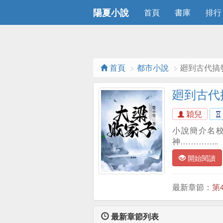
陽夏小說
首頁
書庫
排行
首頁
都市小說
廻到古代搞
廻到古代
穎兒
小說簡介名
神…………...
開始閱讀
最新章節：
第
最新章節列表