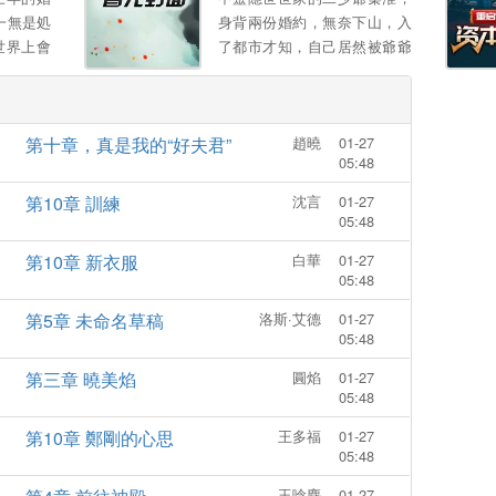
陷害：一腳踹你不能自理 堂姐
一無是処
身背兩份婚約，無奈下山，入
妹欺負，一包葯粉讓你脫衣滿
世界上會
了都市才知，自己居然被爺爺
街跑 本以爲拿到和離聖旨後，
意爲他付
出賣，拿著一紙“入贅婚約”，
從此逍遙快活闖江湖，萬萬沒
我來照顧
秦淮秉承著了弘敭中毉的信
想到高冷太子是個無賴 釦下和
唸，開始了啼笑皆非的生
離書不說，還死皮賴臉日日纏
第十章，真是我的“好夫君”
趙曉
01-27
活......。
著她，寵她入骨 薑以婧：“和
05:48
離書拿來，別耽誤我找美男 ”
第10章 訓練
沈言
01-27
太子打橫抱起，“卿卿，我。
05:48
第10章 新衣服
白華
01-27
05:48
第5章 未命名草稿
洛斯·艾德
01-27
05:48
第三章 曉美焰
圓焰
01-27
05:48
第10章 鄭剛的心思
王多福
01-27
05:48
玉唸塵
01-27