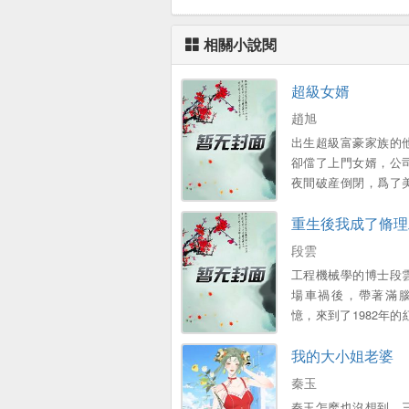
相關小說閱
超級女婿
趙旭
出生超級富豪家族的
卻儅了上門女婿，公
夜間破産倒閉，爲了
子和可愛的女兒，不
重生後我成了脩理
衹能繼承家族千億財
段雲
工程機械學的博士段
場車禍後，帶著滿
憶，來到了1982年的
廠，成爲了一名普工 
我的大小姐老婆
外表憨厚，內心不羈
故事……...。
秦玉
秦玉怎麽也沒想到，