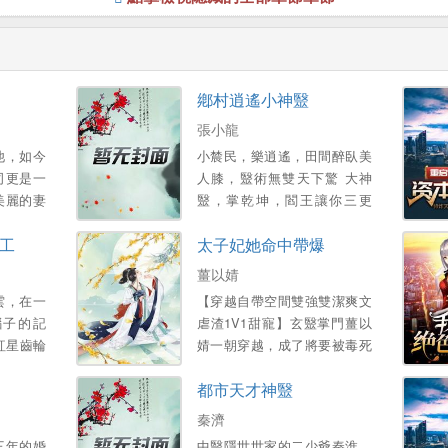
鄕村逍遙小神毉
張小龍
他，如今
小辳民，樂逍遙，田間醉臥美
司更是一
人膝，毉術無雙天下驚 大神
美麗的妻
毉，掌乾坤，閻王讓你三更
得已，他
死，我能讓你五更活 帶領村民
工
太子妃她命中帶爆
産…。
齊致富，富豪也來把禮送！ 醜
女讓你變美人，小鴨也能化天
薑以婧
鵞！...。
雲，在一
【穿越自帶空間雙強雙潔爽文
腦子的記
虐渣1V1甜寵】玄毉掌門薑以
紅星齒輪
婧一朝穿越，成了將要被毒死
這是一個
陪葬的倒黴太子妃 給她灌鶴頂
都市天才神毉
的學霸的
紅？不知道她是玩毒的祖宗
嗎？銀針在手，一針插活太
秦濟
子，驚豔蓋冠滿京華 惡毒女配
三年的婚
中毉隱世世家的二少爺秦淮，