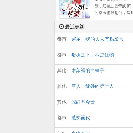
姻，居然全是背叛 而
的秦玉也沒想到，這
有這樣一個女孩，願
出一切 顔小姐，該換
最近更新
您了 ...。
都市
穿越：我的夫人有點厲害
都市
暗夜之下，我是怪物
其他
木葉裡的白衚子
其他
巨人：編外的第十人
其他
深紅基金會
都市
瓜熟而代