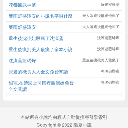
花都醫武神婿
蘇陽安妙語
葉雨舒盛澤安的小說名字叫什麼
夫人落跑後盛總他瘋了
葉雨舒盛澤安
夫人落跑後盛總他瘋了
重生後沈小姐殺瘋了沈漓鳶
沈漓鳶藍晞燁
重生後瘋批美人殺瘋了全本小說
沈漓鳶藍晞燁
沈漓鳶藍晞燁
重生後瘋批美人殺瘋了
親愛的機長大人全文免費閱讀
岑瑤邵熙宸
甜寵,在禁慾上司懷裡撒個嬌免費
岑瑤邵熙宸
全文閱讀
本站所有小說均由程式自動從搜尋引擎索引
Copyright © 2022 陽夏小說