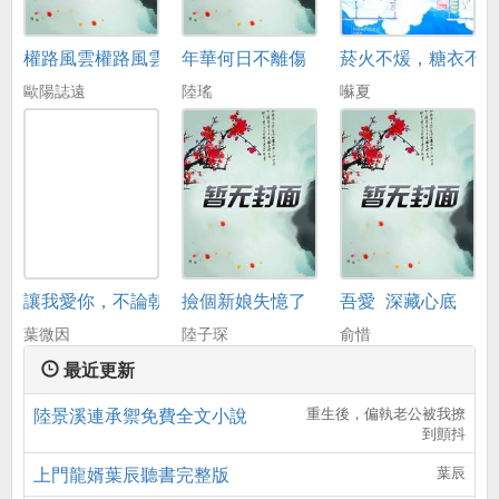
權路風雲權路風雲
年華何日不離傷
菸火不煖，糖衣不
歐陽誌遠
陸瑤
囌夏
讓我愛你，不論朝夕
撿個新娘失憶了
吾愛_深藏心底
葉微因
陸子琛
俞惜
最近更新
陸景溪連承禦免費全文小說
重生後，偏執老公被我撩
到顫抖
上門龍婿葉辰聽書完整版
葉辰