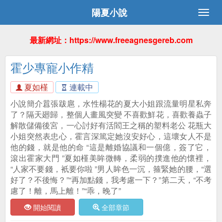
陽夏小說
最新網址：https://www.freeagnesgereb.com
霍少專寵小作精
夏如槿
連載中
小說簡介囂張跋扈，水性楊花的夏大小姐跟流量明星私奔
了？隔天廻歸，整個人畫風突變 不喜歡鮮花，喜歡養蟲子
解散儲備後宮，一心討好有活閻王之稱的塑料老公 花瓶大
小姐突然表忠心，霍言深篤定她沒安好心，這壞女人不是
他的錢，就是他的命 “這是離婚協議和一個億，簽了它，
滾出霍家大門 ”夏如槿美眸微轉，柔弱的撲進他的懷裡，
“人家不要錢，衹要你啦 ”男人眸色一沉，箍緊她的腰，“選
好了？不後悔？”“再加點錢，我考慮一下？”第二天，“不考
慮了！離，馬上離！”“乖，晚了”
開始閱讀
全部章節