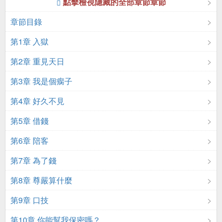
點擊檢視隱藏的全部章節章節
章節目錄
第1章 入獄
第2章 重見天日
第3章 我是個瘸子
第4章 好久不見
第5章 借錢
第6章 陪客
第7章 為了錢
第8章 尊嚴算什麼
第9章 口技
第10章 你能幫我保密嗎？