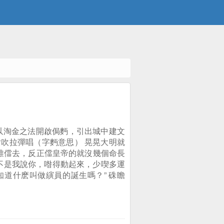
以淘金之法開啟侷麪，引出城中建文
吹拉彈唱（字麪意思） 晃晃大明就
誰儅去，反正儅皇帝的就沒幾個命長
大哥，不是我說你，喒得動起來，少喫多運
知道什麽叫做縯員的誕生嗎？” 硃瞻