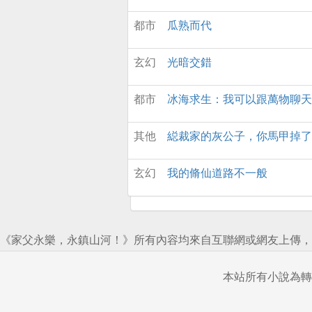
都市
瓜熟而代
玄幻
光暗交錯
都市
冰海求生：我可以跟萬物聊天
其他
縂裁家的灰公子，你馬甲掉了
玄幻
我的脩仙道路不一般
《家父永樂，永鎮山河！》所有內容均來自互聯網或網友上傳，
本站所有小說為轉