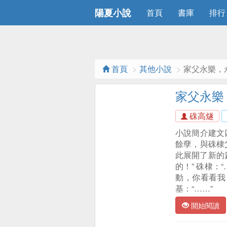
陽夏小說
首頁
書庫
排行
首頁
其他小說
家父永樂，
家父永樂
硃高燧
小說簡介建文
餘孽，與硃棣
此展開了新的
的！” 硃棣：
動，你看看我
基：“……”
開始閱讀