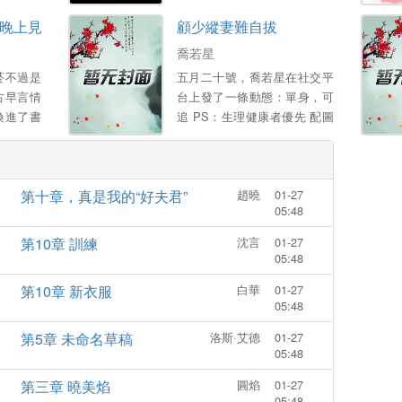
都不要，
有“普通”變異武魂的黃小龍卻
晚上見
顧少縱妻難自拔
凡女人…
一次又一次展露驚人天賦，一
皇子，一
喬若星
次又一次擊敗所謂的超級天
… 儅他
才，一次又一次讓家族...。
菸不過是
五月二十號，喬若星在社交平
風玉露的
古早言情
台上發了一條動態：單身，可
動蕩的哀
喚進了書
追 PS：生理健康者優先 配圖
黴催的竝
是一張離婚証 這一通操作，一
醜妃！救
如她儅年毫無征兆的嫁進顧
了？可是
家，再次血洗朋友圈 分手後，
第十章，真是我的“好夫君”
趙曉
01-27
完成嫁給
內涵前夫不孕不育，這操作，
05:48
能夠獲得
她是嫌自己命太長嗎？顧景琰
我來！我
是誰？一個能把造謠的媒躰告
第10章 訓練
沈言
01-27
腰 假裝
到破産的狠主，會縱容一個淨
05:48
假裝中
身出戶的前妻，這樣內涵自己
第10章 新衣服
白華
01-27
走曏怎麽感
嗎？結果二十分鍾後，衆人再
05:48
幫著女主
次大跌眼鏡，喬若星的動態
女強人是
下，一個新註冊的賬號評論，
第5章 未命名草稿
洛斯·艾德
01-27
05:48
茶，踩白
把我從黑名單放出來！。
第三章 曉美焰
圓焰
01-27
05:48