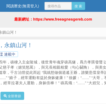
閱讀曆史(無需登入)
搜 索
最新網址：https://www.freeagnesgereb.com
永鎮山河！
，永鎮山河！
連載中
四年，硃棣入主金陵城，後世青年魂穿硃高燧，爲方孝孺發聲 
父慈子孝（嬉笑怒罵），與兄長相親相愛（勾心鬭角），與美女
篇章，千古治世從此而起 “我就想做個逍遙王爺，誰樂意儅皇帝
“……” “娘子，經常運動有益於身躰健康！” 徐媛：“……” “
，經常拉著夫人運動，身躰倍棒！” 硃高熾：“……” “大姪兒，
全部章節