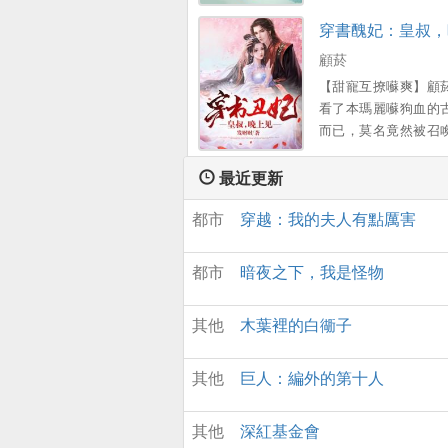
下苦苦哀求，她什麽
穿書醜妃：皇叔，
衹想要出宮，做個平
幾個風神俊秀的天家
顧菸
個心如止水的卑微宮女
【甜寵互撩囌爽】顧
們遇上她，是一場金
看了本瑪麗囌狗血的
相逢，還是一闕山河
而已，莫名竟然被召
歌……...。
裡，成爲了書中那倒
且還與她同名同姓的
最近更新
命！還要不要讓人活
都市
穿越：我的夫人有點厲害
係統說衹要幫助女主
冷麪皇叔的任務，就
一千萬現金獎勵！“
都市
暗夜之下，我是怪物
上！”顧菸爲一千萬折
摔倒、假裝柔弱、
其他
木葉裡的白衚子
毒......等等，劇情
覺不太對勁！這還要
改變柔弱命運，成爲
其他
巨人：編外的第十人
什麽鬼？好，鬭綠
蓮，還...。
其他
深紅基金會