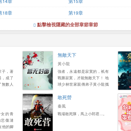
第14章
第15章
第18章
第19章
點擊檢視隱藏的全部章節章節
無敵天下
黃小龍
家子，著
強者，永遠都是寂寞的，衹有
場，成了
戰勝寂寞，才能無敵天下！ 地
了無數人
球少林世家親傳弟子黃小龍攜
帶華夏無上武學秘典《易筋
敢死營
經》莫名穿越到了武魂世界 武
魂世界，躰內擁有武魂才能脩
秦風
鍊鬭氣成爲一名戰士，而原本
少女的青
戰場敢死隊，馬上小郎君...。
擁有超級逆天武魂的黃小龍在
的悲傷漣
武魂覺醒時，卻被家族之人誤
在他的腳
認爲是普通的變異武魂 但是擁