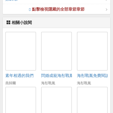
點擊檢視隱藏的全部章節章節
相關小說閱
素年相遇的我們
閃婚成寵海彤戰胤免費在線閱讀
海彤戰胤免費閱讀
燕歸爾
海彤戰胤
海彤戰胤