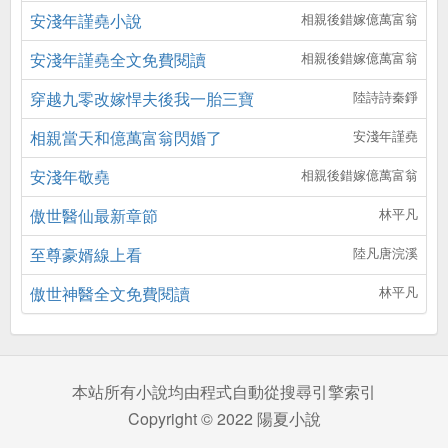
安淺年謹堯小說
相親後錯嫁億萬富翁
安淺年謹堯全文免費閱讀
相親後錯嫁億萬富翁
穿越九零改嫁悍夫後我一胎三寶
陸詩詩秦錚
相親當天和億萬富翁閃婚了
安淺年謹堯
安淺年敬堯
相親後錯嫁億萬富翁
傲世醫仙最新章節
林平凡
至尊豪婿線上看
陸凡唐浣溪
傲世神醫全文免費閱讀
林平凡
本站所有小說均由程式自動從搜尋引擎索引
Copyright © 2022 陽夏小說