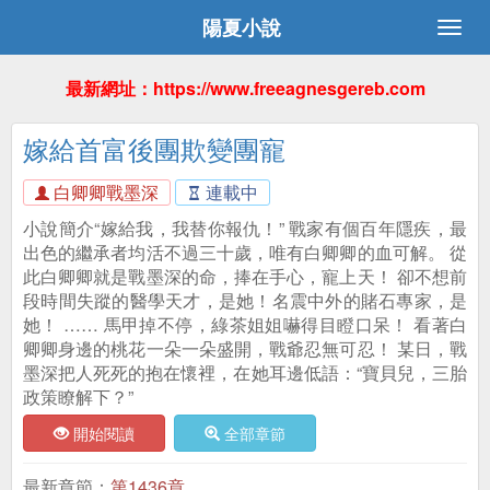
陽夏小說
最新網址：https://www.freeagnesgereb.com
嫁給首富後團欺變團寵
白卿卿戰墨深
連載中
小說簡介“嫁給我，我替你報仇！” 戰家有個百年隱疾，最
出色的繼承者均活不過三十歲，唯有白卿卿的血可解。 從
此白卿卿就是戰墨深的命，捧在手心，寵上天！ 卻不想前
段時間失蹤的醫學天才，是她！名震中外的賭石專家，是
她！ …… 馬甲掉不停，綠茶姐姐嚇得目瞪口呆！ 看著白
卿卿身邊的桃花一朵一朵盛開，戰爺忍無可忍！ 某日，戰
墨深把人死死的抱在懷裡，在她耳邊低語：“寶貝兒，三胎
政策瞭解下？”
開始閱讀
全部章節
最新章節：
第1436章