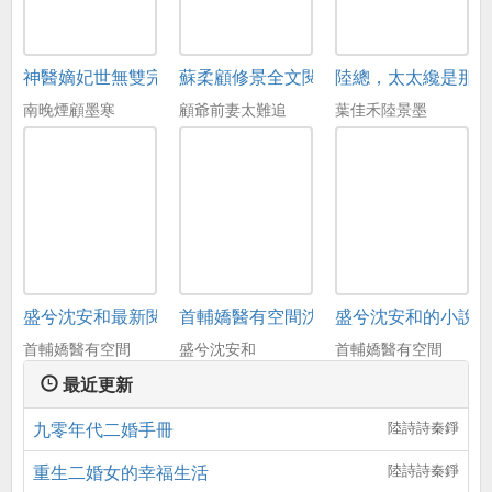
神醫嫡妃世無雙完整版免費閱讀全文
蘇柔顧修景全文閱讀
陸總，太太纔是那
南晚煙顧墨寒
顧爺前妻太難追
葉佳禾陸景墨
盛兮沈安和最新閱讀免費
首輔嬌醫有空間沈安和
盛兮沈安和的小說
首輔嬌醫有空間
盛兮沈安和
首輔嬌醫有空間
最近更新
九零年代二婚手冊
陸詩詩秦錚
重生二婚女的幸福生活
陸詩詩秦錚