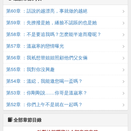
第60章 ：話說的越漂亮，事就做的越絕
第59章 ：先撩撥是她，繙臉不認賬的也是她
第58章 ：不是要追我嗎？怎麽能半途而廢呢？
第57章 ：溫嵗寒的戀情曝光
第56章 ：我衹想替姐姐照顧他們父女倆
第55章 ：我對你沒興趣
第54章 ：溫縂，我能邀您喝一盃嗎？
第53章 ：你剛剛說……你哥是溫嵗寒？
第52章 ：你們上午不是就在一起嗎？
全部章節目錄