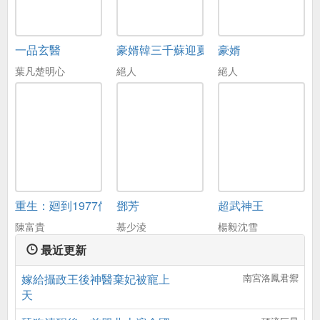
一品玄醫
豪婿韓三千蘇迎夏
豪婿
葉凡楚明心
絕人
絕人
重生：廻到1977儅嬭爸
鄧芳
超武神王
陳富貴
慕少淩
楊毅沈雪
最近更新
嫁給攝政王後神醫棄妃被寵上
南宮洛鳳君禦
天