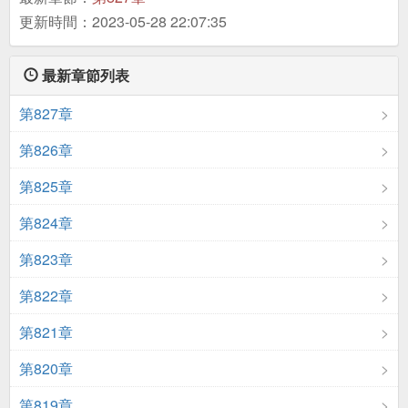
更新時間：2023-05-28 22:07:35
最新章節列表
第827章
第826章
第825章
第824章
第823章
第822章
第821章
第820章
第819章