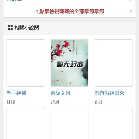
點擊檢視隱藏的全部章節章節
相關小說閱
聖手神醫
超級女婿
都市戰神歸來
林陽
趙旭
血徒