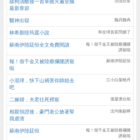
舔狗清醒後一首單曲火遍全國
頂流巨星
最新章節
醫神出獄
魏武魏冉
林希顏陸筠霆小說
和全球首富閃婚了
蘇南伊陸廷恒全文免費閱讀
報！假千金又被陸爺攔腰
誘寵啦
報！假千金又被陸爺攔腰誘寵
蘇南伊陸廷恒
啦
小混球，快下山禍害你師姐去
江小白葉曉丹
吧
二嫁婦，夫君往死裡寵
溫凝澹台焰
相親領證後，豪門老公搶著幫
沈均衡顧檸
我虐渣
蘇南伊陸廷恒
報！假千金又被陸爺攔腰
誘寵啦