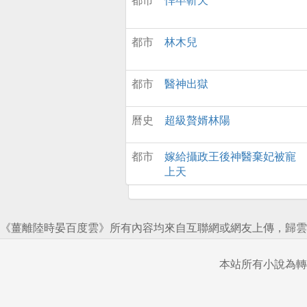
都市
林木兒
都市
醫神出獄
曆史
超級贅婿林陽
都市
嫁給攝政王後神醫棄妃被寵
上天
《薑離陸時晏百度雲》所有內容均來自互聯網或網友上傳，歸雲
本站所有小說為轉