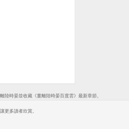
離陸時晏並收藏《薑離陸時晏百度雲》最新章節。
讓更多讀者欣賞。