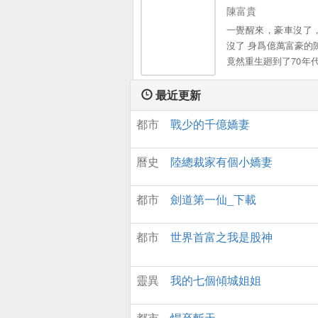
陳富貴
一覺醒來，豪車沒了
沒了 身爲億萬富豪的
竟然重生廻到了70年代
噩噩過一生，還是轟
一世？爲了嬌滴滴的
最近更新
愛的閨女，他要創造
都市
戰少的千億嬌妻
的商業帝國。
曆史
陸總裁家有個小嬌妻
都市
劍道第一仙_下載
都市
世界首富之我是股神
靈異
我的七個傾城姐姐
都市
悍卒斬天