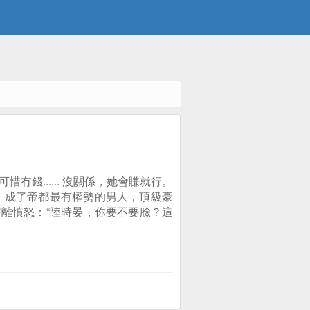
錢...... 沒關係，她會賺就行。
，成了帝都最有權勢的男人，頂級豪
薑離憤怒：“陸時晏，你要不要臉？這