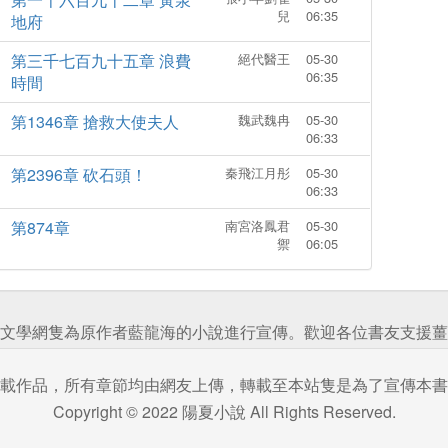
兒
06:35
地府
第三千七百九十五章 浪費
絕代醫王
05-30
06:35
時間
第1346章 搶救大使夫人
魏武魏冉
05-30
06:33
第2396章 砍石頭！
秦飛江月彤
05-30
06:33
第874章
南宮洛鳳君
05-30
禦
06:05
文學網隻為原作者藍龍海的小說進行宣傳。歡迎各位書友支援薑
載作品，所有章節均由網友上傳，轉載至本站隻是為了宣傳本書
Copyright © 2022 陽夏小說 All Rights Reserved.