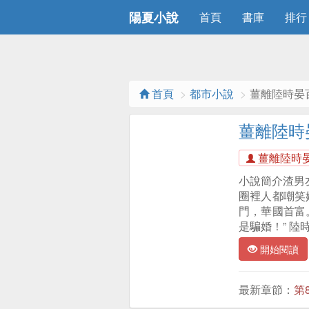
陽夏小說
首頁
書庫
排行
首頁
都市小說
薑離陸時晏
薑離陸時
薑離陸時
小說簡介渣男友
圈裡人都嘲笑
門，華國首富
是騙婚！” 
開始閱讀
最新章節：
第