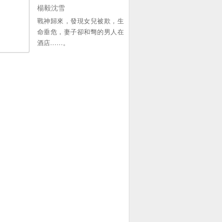
收藏，謝謝各位大佬。。
楊毅沈雪
戰神歸來，發現女兒被欺，生
命垂危，妻子卻和彆的男人在
酒店……。