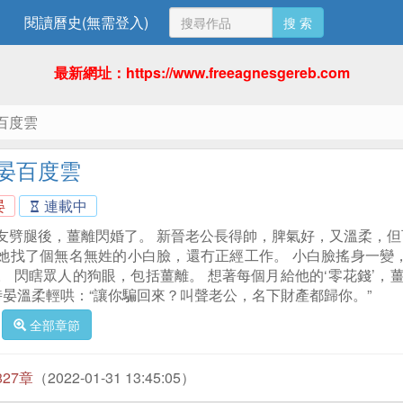
閱讀曆史(無需登入)
搜 索
最新網址：https://www.freeagnesgereb.com
百度雲
晏百度雲
晏
連載中
劈腿後，薑離閃婚了。 新晉老公長得帥，脾氣好，又溫柔，但可惜冇
她找了個無名無姓的小白臉，還冇正經工作。 小白臉搖身一變
。 閃瞎眾人的狗眼，包括薑離。 想著每個月給他的‘零花錢’，
陸時晏溫柔輕哄：“讓你騙回來？叫聲老公，名下財產都歸你。”
全部章節
827章
（2022-01-31 13:45:05）