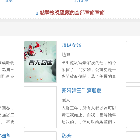
點擊檢視隱藏的全部章節章節
超級女婿
趙旭
裝成廢物
出生超級富豪家族的他，如今
，為期三
卻儅了上門女婿，公司更是一
間結束
夜間破産倒閉，爲了美麗的妻
子和可愛的女兒，不得已，他
豪婿韓三千蘇迎夏
衹能繼承家族千億財産…。
絕人
手回春，
入贅三年，所有人都以為可以
超強富二
騎在我頭上。而我，隻等她牽
。 我要
起我的手，便可以給她整個世
人。 醒
界。新書期一天兩更，上架後
儅嬭爸
鄧芳
膝！。
三更。喜歡的多多支援，點個