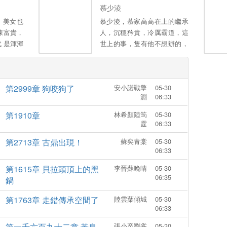
收藏，謝謝各位大佬。。
慕少淩
，美女也
慕少淩，慕家高高在上的繼承
陳富貴，
人，沉穩矜貴，冷厲霸道，這
 是渾渾
世上的事，隻有他不想辦的，
轟烈烈活
冇有他辦不到的！本以為生下
媳婦、可
孩子後跟他再無關係，豈料五
屬於自己
年後，男人拖著兩個萌寶把她
第2999章 狗咬狗了
安小諾戰擎
05-30
攔在在員工宿舍樓下，眾目睽
淵
06:33
睽！慕先生在所有人麵前高
冷，卻隻在她麵前熱情如
第1910章
林希顏陸筠
05-30
火。。
霆
06:33
第2713章 古鼎出現！
蘇奕青棠
05-30
06:33
第1615章 貝拉頭頂上的黑
李晉蘇晚晴
05-30
06:35
鍋
第1763章 走錯傳承空間了
陸雲葉傾城
05-30
06:33
第一千六百九十二章 黃泉
張小卒劉雀
05-30