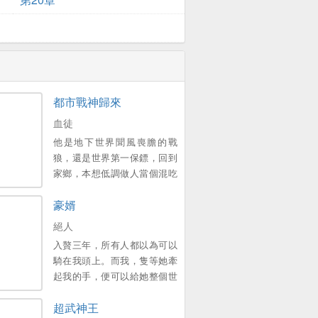
都市戰神歸來
血徒
他是地下世界聞風喪膽的戰
狼，還是世界第一保鏢，回到
家鄉，本想低調做人當個混吃
等死的小保安，卻不想因為曾
豪婿
經一次意外的邂逅，讓公司的
美女總裁認出來，並與他簽下
絕人
婚前協議，他能想起這個美女
入贅三年，所有人都以為可以
總裁是誰嗎？曾經的戰神雖已
騎在我頭上。而我，隻等她牽
卸甲，但是！若有戰，召必
起我的手，便可以給她整個世
回，戰必勝！。
界。新書期一天兩更，上架後
超武神王
三更。喜歡的多多支援，點個