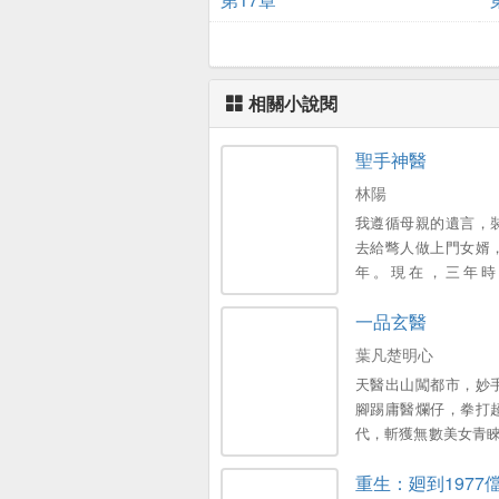
相關小說閱
聖手神醫
林陽
我遵循母親的遺言，
去給彆人做上門女婿
年。現在，三年時
了...。
一品玄醫
葉凡楚明心
天醫出山闖都市，妙
腳踢庸醫爛仔，拳打
代，斬獲無數美女青睞
當這世間最逍遙快活的
重生：廻到1977
握天下權，醉臥美人