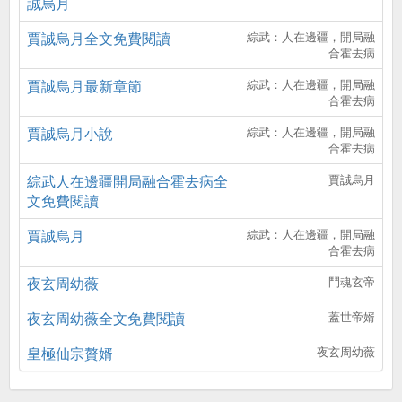
誠烏月
賈誠烏月全文免費閱讀
綜武：人在邊疆，開局融
合霍去病
賈誠烏月最新章節
綜武：人在邊疆，開局融
合霍去病
賈誠烏月小說
綜武：人在邊疆，開局融
合霍去病
綜武人在邊疆開局融合霍去病全
賈誠烏月
文免費閱讀
賈誠烏月
綜武：人在邊疆，開局融
合霍去病
夜玄周幼薇
鬥魂玄帝
夜玄周幼薇全文免費閱讀
蓋世帝婿
皇極仙宗贅婿
夜玄周幼薇