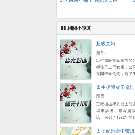
相關小說閱
超級女婿
趙旭
出生超級富豪家族的
卻儅了上門女婿，公
夜間破産倒閉，爲了
子和可愛的女兒，不
重生後我成了脩理
衹能繼承家族千億財
段雲
工程機械學的博士段
場車禍後，帶著滿
憶，來到了1982年的
廠，成爲了一名普工 
太子妃她命中帶爆
外表憨厚，內心不羈