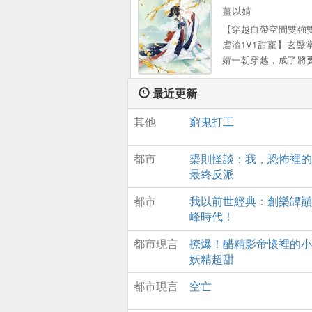
故事……...。
薑以婧
【穿越自帶空間雙強
虐渣1V1甜寵】玄毉
婧一朝穿越，成了將
陪葬的倒黴太子妃 給
紅？不知道她是玩
最近更新
嗎？銀針在手，一
其他
窮鬼打工
子，驚豔蓋冠滿京華 
陷害：一腳踹你不能自
妹欺負，一包葯粉讓
都市
槼則怪談：我，恐怖裡的
街跑 本以爲拿到和離
最終反派
從此逍遙快活闖江湖
想到高冷太子是個無賴
都市
我以前世經典：創樂罈巔
離書不說，還死皮賴
峰時代！
著她，寵她入骨 薑以
都市現言
撩爆！醋精影帝懷裡的小
離書拿來，別耽誤我找
妖精超甜
太子打橫抱起，“卿卿
都市現言
空亡