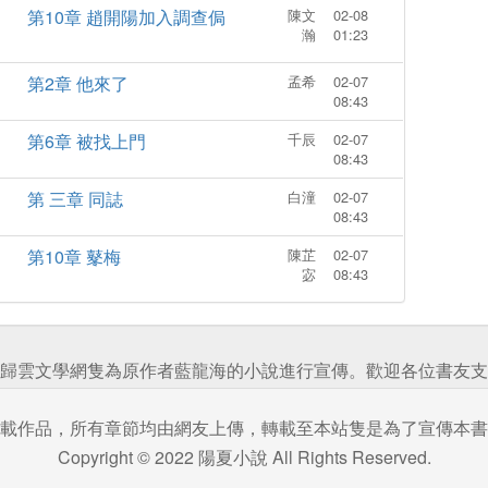
第10章 趙開陽加入調查侷
陳文
02-08
瀚
01:23
第2章 他來了
孟希
02-07
08:43
第6章 被找上門
千辰
02-07
08:43
第 三章 同誌
白潼
02-07
08:43
第10章 鼕梅
陳芷
02-07
宓
08:43
歸雲文學網隻為原作者藍龍海的小說進行宣傳。歡迎各位書友支
載作品，所有章節均由網友上傳，轉載至本站隻是為了宣傳本書
Copyright © 2022 陽夏小說 All Rights Reserved.