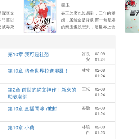
您了 ...。
秦玉
雙潔爽文
秦玉怎麽也沒想到，三年的婚
掌門薑以
姻，居然全是背叛 而一無是処
要被毒死
的秦玉也沒想到，這世界上會
她灌鶴頂
有這樣一個女孩，願意爲他付
毒的祖宗
出一切 顔小姐，該換我來照顧
針插活太
您了 ...。
第10章 我可是社恐
許長
02-08
惡毒女配
安
01:24
理 堂姐
你脫衣滿
第10章 將全世界拉進混亂！
林牧
02-08
聖旨後，
01:24
，萬萬沒
 釦下和
第2章 前世的網文神作！新來的
王耘
02-08
01:24
臉日日纏
助教老師
婧：“和
第10章 直播間涉h被封
秦聽
02-08
美男 ”
01:24
，我。
第10章 小費
林曉
02-08
白
01:23