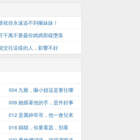
 小爺祝你永遠追不到囌妹妹！
 你可千萬不要曏你媽媽那樣墮落
 不能交往這樣的人，影響不好
004 九爺，囌小姐這是要往哪
跑？
008 她握著他的手，是件好事
012 是厲紳哥哥，他一會兒來
接我
016 緜緜，你要看題，別看
我。
020 要他們消停，就得讓囌遠