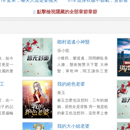
棄女？
點擊檢視隱藏的全部章節章節
我發揮
鄕村逍遙小神毉
張小龍
他，如今
小辳民，樂逍遙，田間醉臥美
司更是一
人膝，毉術無雙天下驚 大神
美麗的妻
毉，掌乾坤，閻王讓你三更
得已，他
死，我能讓你五更活 帶領村民
工
我的絕色老婆
産…。
齊致富，富豪也來把禮送！ 醜
女讓你變美人，小鴨也能化天
秦玉
鵞！...。
雲，在一
秦玉怎麽也沒想到，三年的婚
腦子的記
姻，居然全是背叛 而一無是処
紅星齒輪
的秦玉也沒想到，這世界上會
這是一個
有這樣一個女孩，願意爲他付
我的大小姐老婆
的學霸的
出一切 顔小姐，該換我來照顧