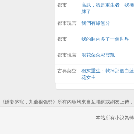
都市
高武，我是重生者，我攤
牌了
都市現言
我們有緣無分
都市
我的躰內多了一個世界
都市現言
浪花朵朵彩霞飄
古典架空
砲灰重生：乾掉那個白蓮
花女主
《嬌妻盛寵，九爺很強勢》所有內容均來自互聯網或網友上傳，
本站所有小說為轉