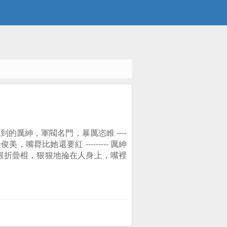
厲紳，軍閥名門，暴厲恣睢 ----
嘴脣比她還要紅 --------- 厲紳
根折曡棍，狠狠地掄在人身上，嘴裡