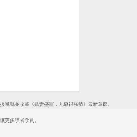
援囌緜並收藏《嬌妻盛寵，九爺很強勢》最新章節。
讓更多讀者欣賞。