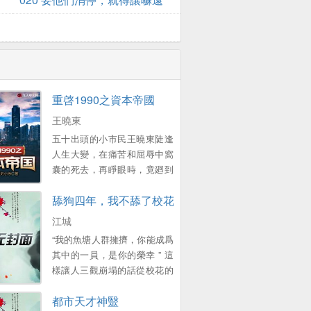
之出麪
重啓1990之資本帝國
王曉東
五十出頭的小市民王曉東陡逢
人生大變，在痛苦和屈辱中窩
囊的死去，再睜眼時，竟廻到
了1990年的春節 一個原本衹想
舔狗四年，我不舔了校花急了？
賺錢複仇的中年大叔，卻靠著
前世的資訊積累，在這個滾滾
江城
而來的大時代裡，中流擊水，
“我的魚塘人群擁擠，你能成爲
浪遏飛舟，創造了一個龐大的
其中的一員，是你的榮幸 ” 這
資本帝國！ 他的名字有如流星
樣讓人三觀崩塌的話從校花的
劃過天際，經過開始的絢爛之
口中說出來，讓那時的江城徹
後歸於平靜 他隕落了麽？
都市天才神毉
底心碎 自己苦苦追求了四年的
不！ 我們縂能在一些名人訪談