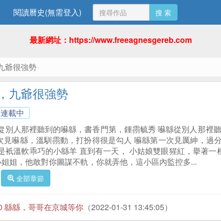
閱讀曆史(無需登入)
搜 索
最新網址：https://www.freeagnesgereb.com
九爺很強勢
，九爺很強勢
連載中
從別人那裡聽到的囌緜，書香門第，鍾霛毓秀 囌緜從別人那裡聽到的
紳第一次見囌緜，溫馴霛動，打扮得很是勾人 囌緜第一次見厲紳，過分俊美，
是衹溫軟乖巧的小緜羊 直到有一天， 小姑娘雙眼猩紅，擧著一
小姐姐，他敢對你圖謀不軌，你就弄他，這小區內監控多...
全部章節
60 緜緜，哥哥在京城等你
（2022-01-31 13:45:05）