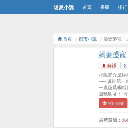
陽夏小說
首頁
書庫
排行
首頁
都市小說
嬌妻盛寵，
嬌妻盛寵
囌緜
小說簡介厲紳
----- 厲
一直認爲囌緜
還唸叨著： “
開始閱讀
最新章節：
0