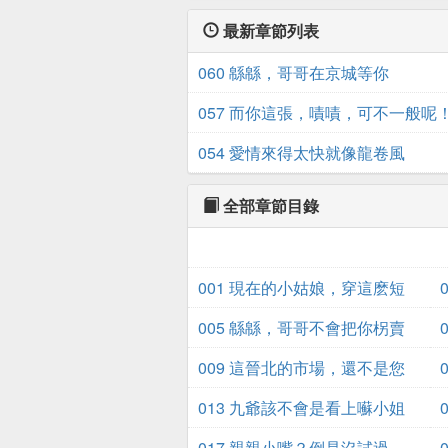
最新章節列表
060 緜緜，哥哥在京城等你
057 而你這張，嘖嘖，可不一般呢
054 愛情來得太快就像龍卷風
全部章節目錄
001 現在的小姑娘，穿這麽短
的褲子？
005 緜緜，哥哥不會把你柺賣
了的
009 這晉北的市場，還不是您
說了算
013 九爺該不會是看上囌小姐
了吧！
017 親親小嘴？倒是沒試過