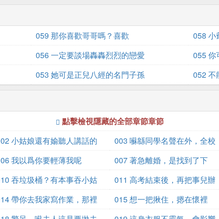
059 那你喜歡哥哥嗎？喜歡
058
！
056 一定要談場轟轟烈烈的戀愛
055
053 她可是正兒八經的名門子孫
052
點擊檢視隱藏的全部章節章節
002 小姑娘還有媮聽人講話的
003 囌緜同學名聲在外，全校
喜好
006 我以爲你要輕薄我呢
皆知
007 著急離婚，是找到了下
010 吞垃圾桶？有本事吞小姑
家？
011 高考結束後，再把事兒辦
娘
014 帶你去我家寫作業，那裡
了
015 想一把揪住，摁在懷裡
安靜
018 驚呆，囌夫人這是要拋夫
019 這身衣服不霸氣，會影響