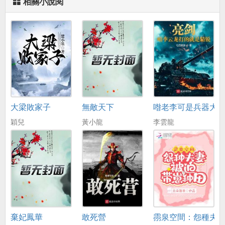
相關小說閱
大梁敗家子
無敵天下
喒老李可是兵器大
穎兒
黃小龍
李雲龍
棄妃鳳華
敢死營
霛泉空間：怨種夫