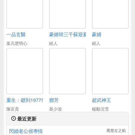
一品玄醫
豪婿韓三千蘇迎夏
豪婿
葉凡楚明心
絕人
絕人
重生：廻到1977儅嬭爸
鄧芳
超武神王
陳富貴
慕少淩
楊毅沈雪
最近更新
閃婚老公很專情
喬楚左之航