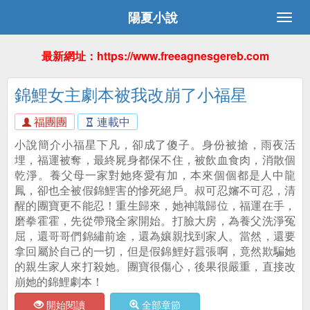
陽夏小說
最新網址：https://www.freeagnesgereb.com
錦鯉女主劇本被我改崩了小福星
福團團
連載中
小說簡介小福星下凡，卻成了傻子。身份被搶，雨夜活
埋，福運被奪，最終屍身都保不住，被飲血食肉，消散個
乾淨。養父母一家對她疼愛有加，本來個個都是人中龍
鳳，卻也全被假錦鯉害的慘死絕戶。叔可忍嬸不可忍，清
醒的團寶更不能忍！重生歸來，她神識歸位，福運在手，
磨拳霍霍，先從帶飛全家開始。打臉大房，為養父洗淨冤
屈，還哥哥們錦繡前途，還為孃親找到家人。當然，還要
拿回屬於自己的一切，但是假錦鯉好囂張啊，竟然欺騙她
的親生家人來打殺她。團寶很傷心，後果很嚴重，直接改
崩她的錦鯉劇本！
開始閱讀
全部章節