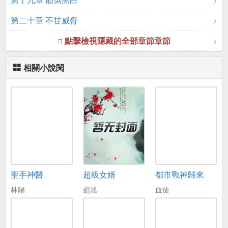
第二十章 不甘威脅
點擊檢視隱藏的全部章節章節
相關小說閱
聖手神醫
超級女婿
都市戰神歸來
林陽
趙旭
血徒