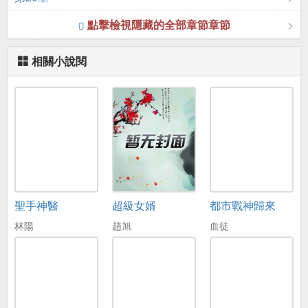
點擊檢視隱藏的全部章節章節
相關小說閱
聖手神醫
超級女婿
都市戰神歸來
林陽
趙旭
血徒