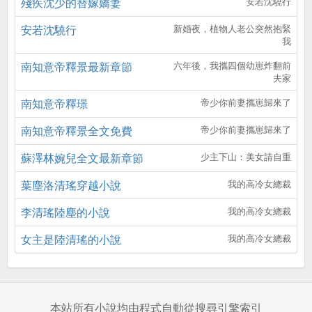
殘疾沈少的替嫁嬌妻
安若沈驍行
安若沈驍行
新婚夜，植物人老公突然抱緊
我
南知意帝釋景最新章節
六年後，我攜四個幼崽炸翻前
夫家
南知意帝釋璟
帝少你前妻攜崽歸來了
南知意帝釋景全文免費
帝少你前妻攜崽歸來了
蘇澤林婉兒全文最新章節
少主下山：美女請自重
葉塵洛清瑤穿越小說
我的高冷女總裁
李清瑤陸塵的小說
我的高冷女總裁
女主是陸清瑤的小說
我的高冷女總裁
本站所有小說均由程式自動從搜尋引擎索引