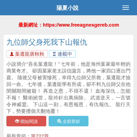
陽夏小說
最新網址：https://www.freeagnesgereb.com
九位師父身死我下山報仇
葉遵龍唐秋秋
連載中
小說簡介“吾名葉遵龍！” 七年前，他是海州葉家最年輕的
商業奇才。 卻因葉家老太誤信讒言，將他一家四口逐出門
庭。 隨後父母被害慘死，幸得九位師父所救，葉遵龍才撿
回一命。 七年後，葉遵龍學有所成，卻不料九位師父在他
閉關期間被殺！ 再造之恩，不得不還！ 血海深仇，怎能
不報！ 醫術絕世，龍吟針出萬病除。 武道逆天，一言號
令神威盟。 下山這一刻，有恩報恩，有仇報仇。 龍行天
下，勢要攪個天翻地覆！
開始閱讀
全部章節
最新章節：
第727章