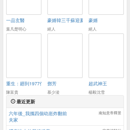
一品玄醫
豪婿韓三千蘇迎夏
豪婿
葉凡楚明心
絕人
絕人
重生：廻到1977儅嬭爸
鄧芳
超武神王
陳富貴
慕少淩
楊毅沈雪
最近更新
六年後_我攜四個幼崽炸翻前
南知意帝釋景
夫家