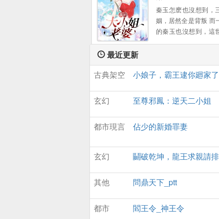
秦玉怎麽也沒想到，
姻，居然全是背叛 而
的秦玉也沒想到，這
有這樣一個女孩，願
出一切 顔小姐，該換
最近更新
您了 ...。
古典架空
小娘子，霸王逮你廻家了
玄幻
至尊邪鳳：逆天二小姐
都市現言
佔少的新婚罪妻
玄幻
鬭破乾坤，龍王求親請排
其他
問鼎天下_ptt
都市
閻王令_神王令