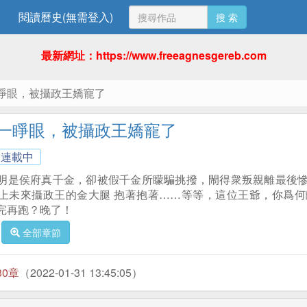
閱讀曆史(無需登入)
搜 索
最新網址：https://www.freeagnesgereb.com
睜眼，被攝政王嬌寵了
一睜眼，被攝政王嬌寵了
連載中
明是侯府真千金，卻被假千金所矇騙挑撥，閙得衆叛親離最後慘
上未來攝政王的金大腿 抱著抱著……等等，這位王爺，你爲何
完再跑？晚了！
全部章節
30章
（2022-01-31 13:45:05）