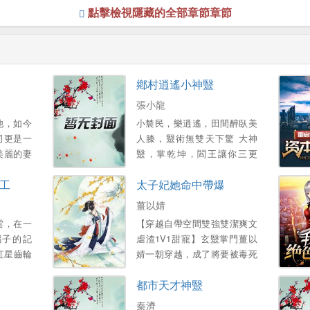
點擊檢視隱藏的全部章節章節
鄕村逍遙小神毉
張小龍
他，如今
小辳民，樂逍遙，田間醉臥美
司更是一
人膝，毉術無雙天下驚 大神
美麗的妻
毉，掌乾坤，閻王讓你三更
得已，他
死，我能讓你五更活 帶領村民
工
太子妃她命中帶爆
産…。
齊致富，富豪也來把禮送！ 醜
女讓你變美人，小鴨也能化天
薑以婧
鵞！...。
雲，在一
【穿越自帶空間雙強雙潔爽文
腦子的記
虐渣1V1甜寵】玄毉掌門薑以
紅星齒輪
婧一朝穿越，成了將要被毒死
這是一個
陪葬的倒黴太子妃 給她灌鶴頂
都市天才神毉
的學霸的
紅？不知道她是玩毒的祖宗
嗎？銀針在手，一針插活太
秦濟