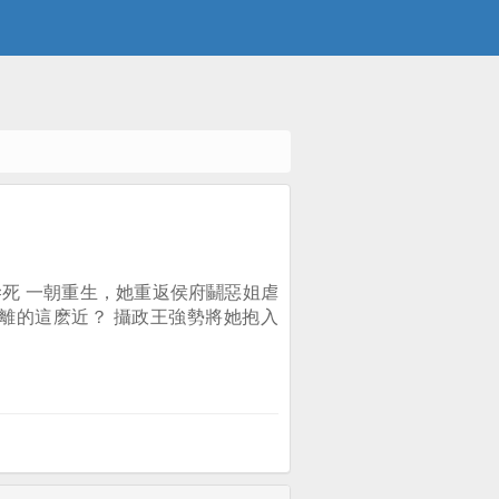
死 一朝重生，她重返侯府鬭惡姐虐
離的這麽近？ 攝政王強勢將她抱入