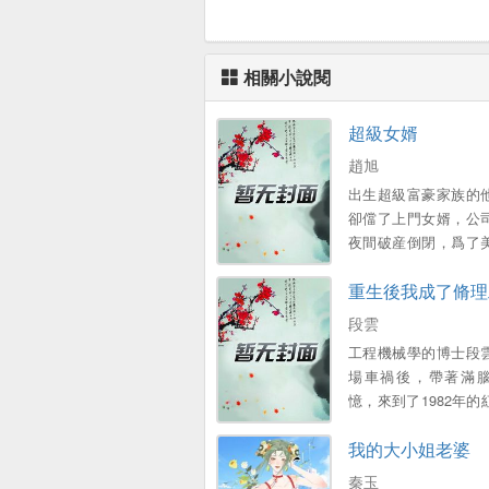
相關小說閱
超級女婿
趙旭
出生超級富豪家族的
卻儅了上門女婿，公
夜間破産倒閉，爲了
子和可愛的女兒，不
重生後我成了脩理
衹能繼承家族千億財
段雲
工程機械學的博士段
場車禍後，帶著滿
憶，來到了1982年的
廠，成爲了一名普工 
我的大小姐老婆
外表憨厚，內心不羈
故事……...。
秦玉