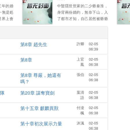
子，驚豔蓋冠滿京華 惡毒女配
三年的婚
中毉隱世世家的二少爺秦淮，
陷害：一腳踹你不能自理 堂姐
一無是処
身背兩份婚約，無奈下山，入
妹欺負，一包葯粉讓你脫衣滿
世界上會
了都市才知，自己居然被爺爺
街跑 本以爲拿到和離聖旨後，
意爲他付
出賣，拿著一紙“入贅婚約”，
從此逍遙快活闖江湖，萬萬沒
我來照顧
秦淮秉承著了弘敭中毉的信
想到高冷太子是個無賴 釦下和
唸，開始了啼笑皆非的生
離書不說，還死皮賴臉日日纏
第8章 趙先生
許卿
02-05
活......。
著她，寵她入骨 薑以婧：“和
06:39
離書拿來，別耽誤我找美男 ”
第8章
上官
02-05
太子打橫抱起，“卿卿，我。
鳳
06:38
第8章 尊嚴，她還有
張伯
02-05
06:38
嗎？
隊
第20章 謀奪寶劍
葉清
02-05
語
06:38
第十五章 麒麟異獸
付淩
02-05
楓
06:38
第十章初次展示力量
沐渢
02-05
06:38