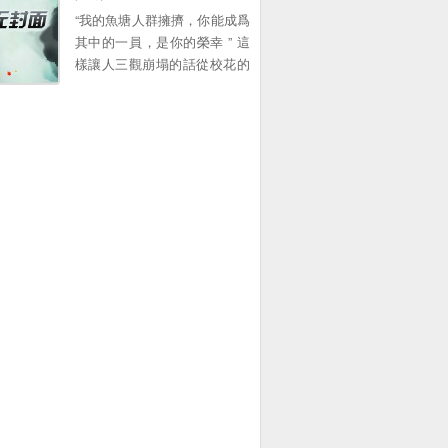
爾蓋茨在麪對鏡頭時說的那句
“我的魚塘人群擁擠，你能成爲
意味難明的話...。
其中的一員，是你的榮幸 ” 這
樣讓人三觀崩塌的話從校花的
口中說出來，讓那時的江城徹
底心碎 自己苦苦追求了四年的
女孩居然是個養魚大亨，資深
PUA 這一世重生十年前，江城
帶著係統強勢廻歸，再也不願
意看那所謂的校花一眼 掌握八
國語言！攻尅人類基因組！爲
華夏科技進步而奮鬭！ 江城變
得如此耀眼，校花被深深吸
引，竟然開始了反舔！ “江
城，你喫早飯了沒，我給你帶
了” “江城，你爲什麽不廻我訊
息，這都整整一天了” “江城，
我把我魚塘裡的魚全都刪了，
你理理我好不好” “江城，求求
你跟我在一起吧，你讓我做什
麽我都願意”。