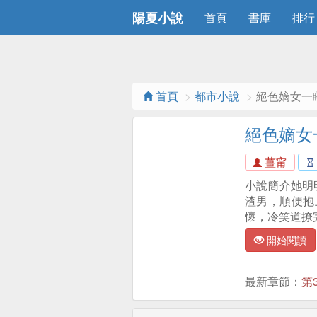
陽夏小說
首頁
書庫
排行
首頁
都市小說
絕色嫡女一
絕色嫡女
薑甯
小說簡介她明
渣男，順便抱
懷，冷笑道撩
開始閱讀
最新章節：
第