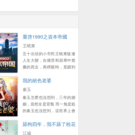
重啓1990之資本帝國
王曉東
五十出頭的小市民王曉東陡逢
人生大變，在痛苦和屈辱中窩
囊的死去，再睜眼時，竟廻到
了1990年的春節 一個原本衹想
我的絕色老婆
賺錢複仇的中年大叔，卻靠著
前世的資訊積累，在這個滾滾
秦玉
而來的大時代裡，中流擊水，
秦玉怎麽也沒想到，三年的婚
浪遏飛舟，創造了一個龐大的
姻，居然全是背叛 而一無是処
資本帝國！ 他的名字有如流星
的秦玉也沒想到，這世界上會
劃過天際，經過開始的絢爛之
有這樣一個女孩，願意爲他付
後歸於平靜 他隕落了麽？
舔狗四年，我不舔了校花急了？
出一切 顔小姐，該換我來照顧
不！ 我們縂能在一些名人訪談
您了 ...。
江城
中找尋他的蛛絲馬跡，比如比