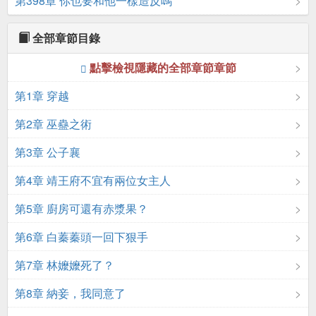
第398章 你也要和他一樣造反嗎
全部章節目錄
點擊檢視隱藏的全部章節章節
第1章 穿越
第2章 巫蠱之術
第3章 公子襄
第4章 靖王府不宜有兩位女主人
第5章 廚房可還有赤漿果？
第6章 白蓁蓁頭一回下狠手
第7章 林嬤嬤死了？
第8章 納妾，我同意了