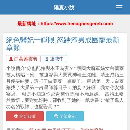
陽夏小說
最新網址：https://www.freeagnesgereb.com
絕色醫妃一睜眼,怒踹渣男成團寵最新
章節
白蓁蓁雲襄
連載中
小說簡介“你也配嫁與本王為妻？” 護國大將軍嫡女白蓁蓁
被人構陷下藥，被迫嫁與大景戰神靖王沈離。靖王成婚三
月便要納妾，還打了白蓁蓁一頓鞭子。 穿越第一天，白蓁
蓁找了大景第一占星師算日子：納妾？好啊，我給你安排
宴席。 就是不知道你那青梅竹馬願不願意嫁。 當靖王幡
然悔悟，要對她好時，卻收到了她的一紙休書：“搶了彆人
功名的戰神，也配娶我？”
開始閱讀
全部章節