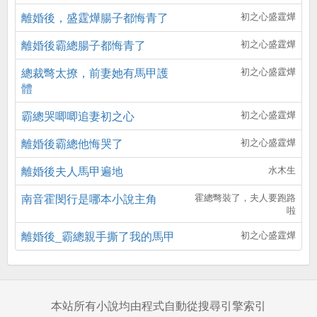
離婚後，盛霆燁腸子都悔青了
初之心盛霆燁
離婚後霸總腸子都悔青了
初之心盛霆燁
總裁彆太撩，前妻她有馬甲護
初之心盛霆燁
體
霸總哭唧唧追妻初之心
初之心盛霆燁
離婚後霸總他悔哭了
初之心盛霆燁
離婚後夫人馬甲遍地
水木生
南音霍閔行是哪本小說主角
霍總彆裝了，夫人要跑路
啦
離婚後_霸總親手撕了我的馬甲
初之心盛霆燁
本站所有小說均由程式自動從搜尋引擎索引