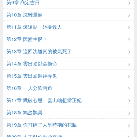
第9章 商定吉日
第10章 沈離暈倒
第11章 滾遠點，她要救人
第12章 因愛生恨？
第13章 這回沈離真的被氣死了
第14章 雲出岫以命換命
第15章 雲出岫裝神弄鬼
第16章 一人分飾兩角
第17章 戳破心思，雲出岫想當正妃
第18章 鳩占鵲巢
第19章 你打碎了人皇時期的花瓶
第20章 本王對你厭惡至極