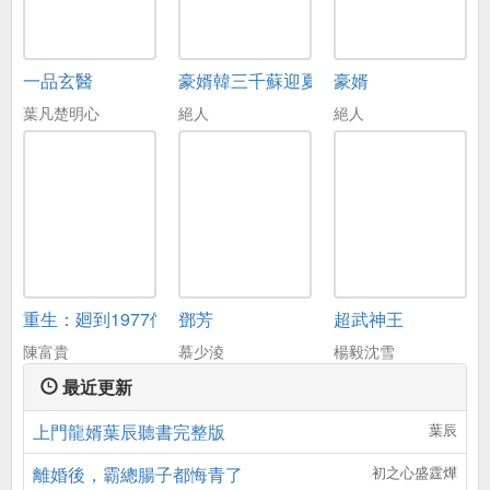
一品玄醫
豪婿韓三千蘇迎夏
豪婿
葉凡楚明心
絕人
絕人
重生：廻到1977儅嬭爸
鄧芳
超武神王
陳富貴
慕少淩
楊毅沈雪
最近更新
上門龍婿葉辰聽書完整版
葉辰
離婚後，霸總腸子都悔青了
初之心盛霆燁