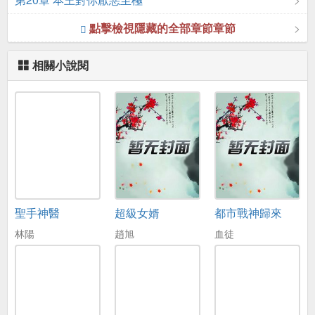
點擊檢視隱藏的全部章節章節
相關小說閱
聖手神醫
超級女婿
都市戰神歸來
林陽
趙旭
血徒