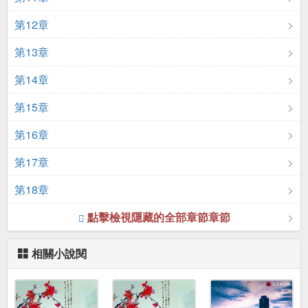
第12章
第13章
第14章
第15章
第16章
第17章
第18章
點擊檢視隱藏的全部章節章節
相關小說閱