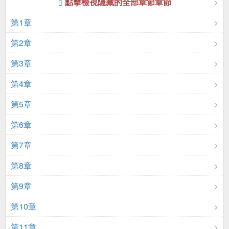
點擊檢視隱藏的全部章節章節
第1章
第2章
第3章
第4章
第5章
第6章
第7章
第8章
第9章
第10章
第11章