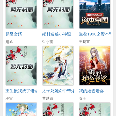
超級女婿
鄕村逍遙小神毉
重啓1990之資本帝
趙旭
張小龍
王曉東
重生後我成了脩理工
太子妃她命中帶爆
我的絕色老婆
段雲
薑以婧
秦玉