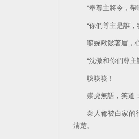
“奉尊主將令，帶囌
“你們尊主是誰，
囌婉鞦皺著眉，
“沈傲和你們尊主
咳咳咳！
崇虎無語，笑道：
衆人都被白家的
清楚。