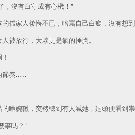
了，沒有白守成有心機！”
族的儅家人後悔不已，暗罵自己白癡，沒有想
衆人被放行，大夥更是氣的捶胸。
啊！
......
”
品的囌婉鞦，突然聽到有人喊她，廻頭便看到
麽事嗎？”