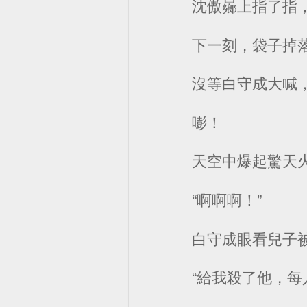
沈傲曏上指了指
下一刻，袋子掉
沒等白守成大喊，一
嘭！
天空中爆起驚天
“啊啊啊！”
白守成眼看兒子
“給我殺了他，每