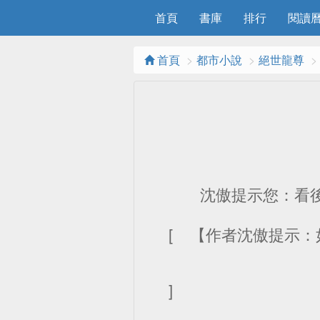
首頁
書庫
排行
閱讀曆
首頁
都市小說
絕世龍尊
沈傲提示您：看後求收藏
[ 【作者沈傲提示
]