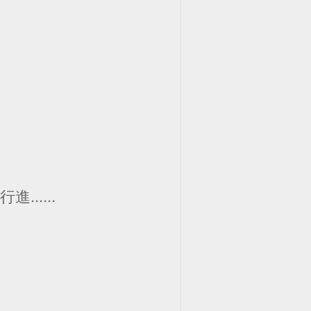
.....