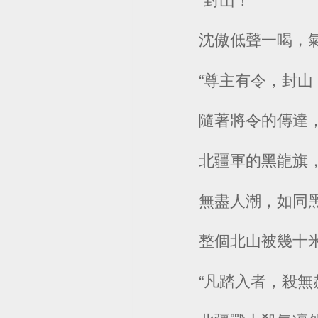
沈傲低聲一喝，
“尊主有令，封山
隨著將令的傳達
北疆軍的黑龍旗
無盡人潮，如同黑
整個北山被幾十
“凡踏入者，殺無