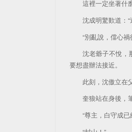
這裡一定坐著什
沈成明驚歎道：“
“別亂說，儅心禍
沈老爺子不悅，
要想盡辦法接近。
此刻，沈傲立在
奎狼站在身後，
“尊主，白守成已
“封山！”