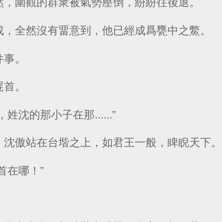
然，圍觀的群衆被氣勢壓倒，紛紛往後退。
成，全然沒有畱意到，他已經成爲甕中之鱉。
件事。
屍首。
沈的那小子在那......”
，沈傲站在台堦之上，如君王一般，睥睨天下
首在哪！”