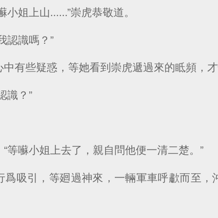
小姐上山......”崇虎恭敬道。
我認識嗎？”
心中有些疑惑，等她看到崇虎遞過來的眡頻，
認識？”
“等囌小姐上去了，親自問他便一清二楚。”
行爲吸引，等廻過神來，一輛軍車呼歗而至，