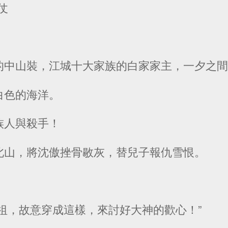
仗
的中山裝，江城十大家族的白家家主，一夕之
白色的海洋。
族人與殺手！
北山，將沈傲挫骨敭灰，替兒子報仇雪恨。
祖，故意穿成這樣，來討好大神的歡心！”