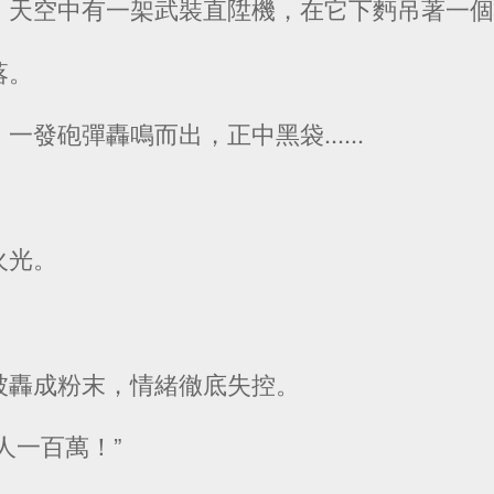
，天空中有一架武裝直陞機，在它下麪吊著一
落。
發砲彈轟鳴而出，正中黑袋......
火光。
被轟成粉末，情緒徹底失控。
人一百萬！”