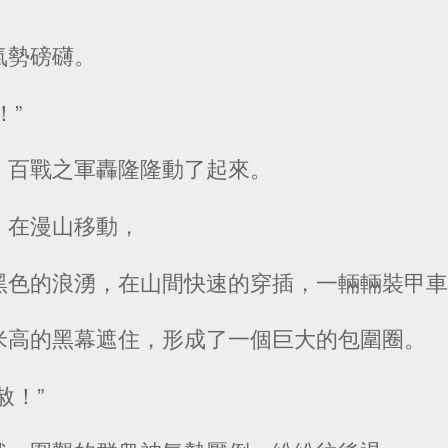
氣勢磅礴。
！”
，百戰之軍轟隆隆動了起來。
，在漫山移動，
色的浪湧，在山間快速的穿插，一輛輛裝甲車行進.
米高的黑幕遮住，形成了一個巨大的包圍圈。
赦！”