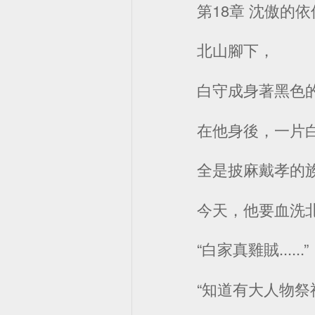
第18章 沈傲的依
北山腳下，
白守成身著黑色
在他身後，一片
全是披麻戴孝的
今天，他要血洗
“白家真雞賊......”
“知道有大人物祭