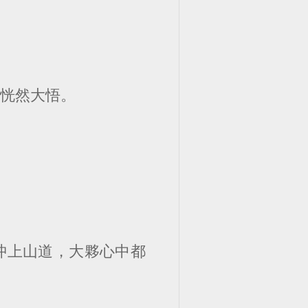
才恍然大悟。
沖上山道，大夥心中都