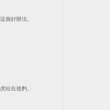
到這個好辦法。
崇虎站在後麪。