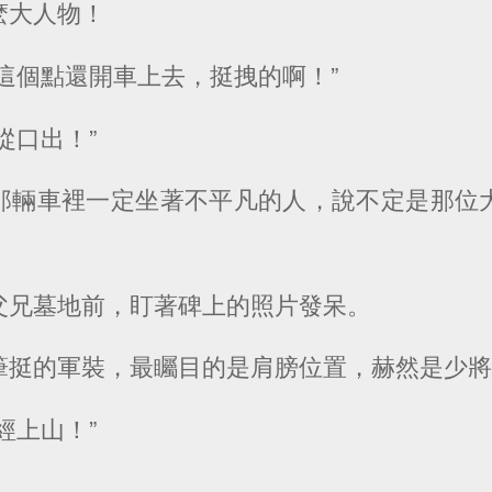
麽大人物！
這個點還開車上去，挺拽的啊！”
從口出！”
那輛車裡一定坐著不平凡的人，說不定是那位
父兄墓地前，盯著碑上的照片發呆。
筆挺的軍裝，最矚目的是肩膀位置，赫然是少
經上山！”