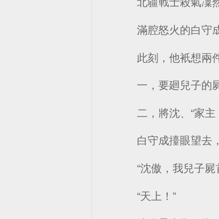
北疆戰士殺氣凜
滿腔怒火的白守
此刻，他衹想兩
一，要廻兒子的
二，將沈、“家主，姓
白守成擡眼望去
“沈傲，我兒子屍
“天上！”